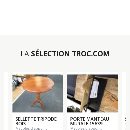
LA
SÉLECTION TROC.COM
F
SELLETTE TRIPODE
PORTE MANTEAU
SE
BOIS
MURALE 15639
m
meubles d'appoint
meubles d'appoint
Di