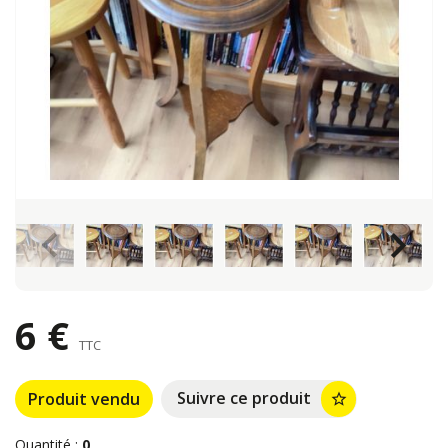
keyboard_arrow_left
keyboard_arrow_right
6 €
TTC
Suivre ce produit
Produit vendu
star_border
Quantité :
0