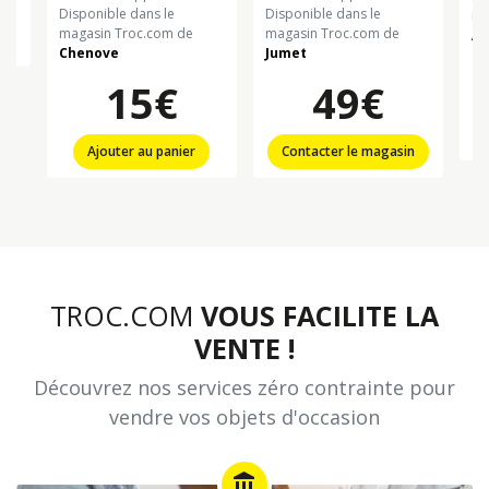
Disponible dans le
Disponible dans le
ma
magasin Troc.com de
magasin Troc.com de
Ah
Chenove
Jumet
15€
49€
Ajouter au panier
Contacter le magasin
TROC.COM
VOUS FACILITE LA
VENTE !
Découvrez nos services zéro contrainte pour
vendre vos objets d'occasion
account_balance