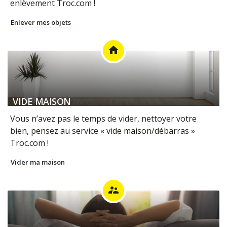
enlèvement Troc.com !
Enlever mes objets
home
VIDE MAISON
Vous n’avez pas le temps de vider, nettoyer votre
bien, pensez au service « vide maison/débarras »
Troc.com !
Vider ma maison
supervisor_account