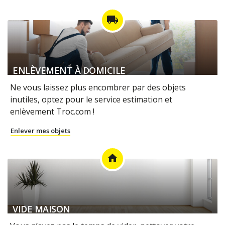
local_shipping
ENLÈVEMENT À DOMICILE
Ne vous laissez plus encombrer par des objets
inutiles, optez pour le service estimation et
enlèvement Troc.com !
Enlever mes objets
home
VIDE MAISON