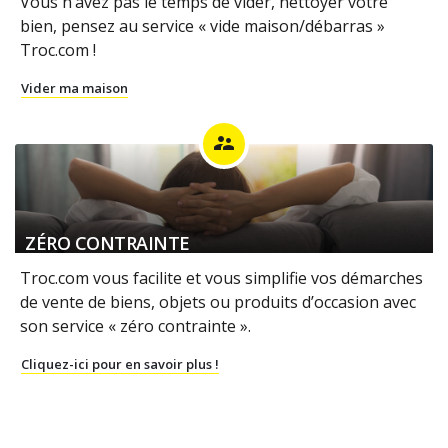
Vous n’avez pas le temps de vider, nettoyer votre
bien, pensez au service « vide maison/débarras »
Troc.com !
Vider ma maison
supervisor_account
ZÉRO CONTRAINTE
Troc.com vous facilite et vous simplifie vos démarches
de vente de biens, objets ou produits d’occasion avec
son service « zéro contrainte ».
Cliquez-ici pour en savoir plus !