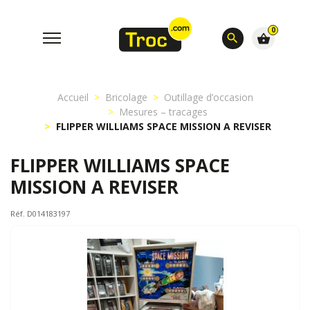
0
search
shopping_basket
Accueil
Bricolage
Outillage d’occasion
Mesures – tracages
FLIPPER WILLIAMS SPACE MISSION A REVISER
FLIPPER WILLIAMS SPACE
MISSION A REVISER
Réf. D014183197