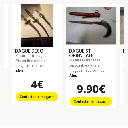
DAGUE DÉCO
DAGUE ST
B
ORIENTALE
mesures - tracages
m
mesures - tracages
n
Disponible dans le
Di
Disponible dans le
magasin Troc.com de
ma
magasin Troc.com de
Ales
Ah
Ales
4€
9.90€
Contacter le magasin
Contacter le magasin