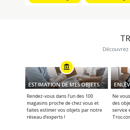
T
Découvrez 
account_balance
ESTIMATION DE MES OBJETS
ENLÈV
Rendez-vous dans l’un des 100
Ne vous
magasins proche de chez vous et
des obje
faites estimer vos objets par notre
service
réseau d’experts !
Troc.com