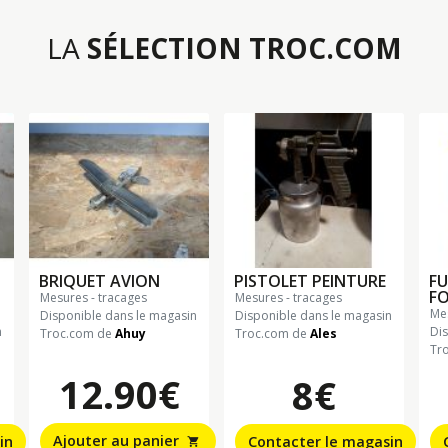
LA
SÉLECTION TROC.COM
BRIQUET AVION
PISTOLET PEINTURE
FU
F
mesures - tracages
mesures - tracages
m
Disponible dans le magasin
Disponible dans le magasin
n
Di
Troc.com de
Ahuy
Troc.com de
Ales
Tr
12.90€
8€
Ajouter au panier
in
Contacter le magasin
shopping_cart