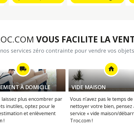
ROC.COM
VOUS FACILITE LA VENT
nos services zéro contrainte pour vendre vos objets
local_shipping
home
EMENT À DOMICILE
VIDE MAISON
 laissez plus encombrer par
Vous n’avez pas le temps de 
ts inutiles, optez pour le
nettoyer votre bien, pensez
 estimation et enlèvement
service « vide maison/débarr
 !
Troc.com !