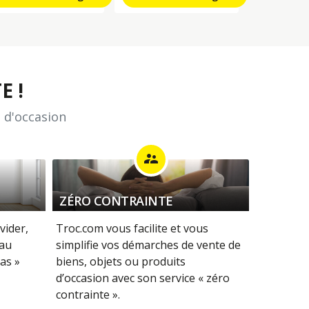
E !
 d'occasion
supervisor_account
ZÉRO CONTRAINTE
vider,
Troc.com vous facilite et vous
 au
simplifie vos démarches de vente de
as »
biens, objets ou produits
d’occasion avec son service « zéro
contrainte ».