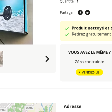
Quantité :
1
Partager :
Produit nettoyé et 
Retirez gratuitement
VOUS AVEZ LE MÊME ?
keyboard_arrow_right
Zéro contrainte
VENDEZ-LE
Adresse