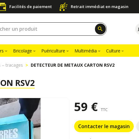
Facilités de paiement
Retrait immédiat en magasin
search
rs
Bricolage
Puériculture
Multimédia
Culture
 – tracages
DETECTEUR DE METAUX CARTON RSV2
TON RSV2
59 €
TTC
Contacter le magasin