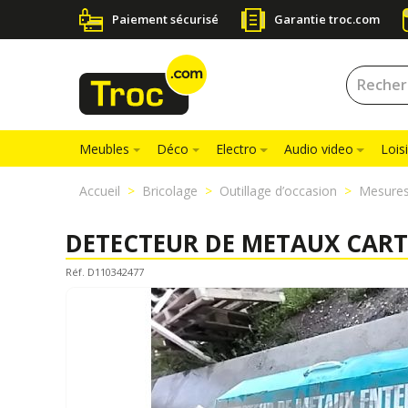
Paiement sécurisé
Garantie troc.com
Meubles
Déco
Electro
Audio video
Loisi
Accueil
Bricolage
Outillage d’occasion
Mesures
DETECTEUR DE METAUX CAR
Réf. D110342477