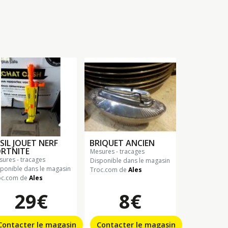
SIL JOUET NERF
BRIQUET ANCIEN
ORTNITE
mesures - tracages
esures - tracages
Disponible dans le magasin
sponible dans le magasin
Troc.com de
Ales
oc.com de
Ales
29€
8€
Contacter le magasin
Contacter le magasin