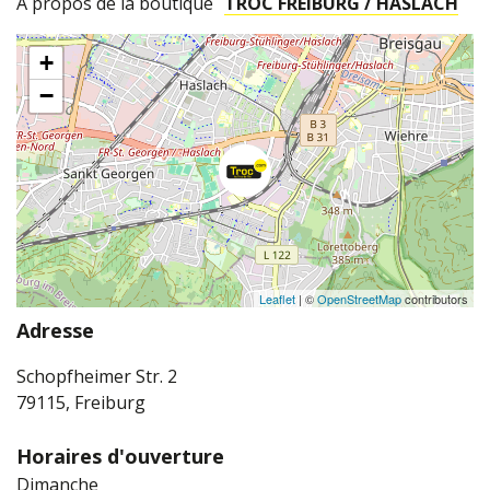
A propos de la boutique
TROC FREIBURG / HASLACH
+
−
Leaflet
| ©
OpenStreetMap
contributors
Adresse
Schopfheimer Str. 2
79115, Freiburg
Horaires d'ouverture
Dimanche