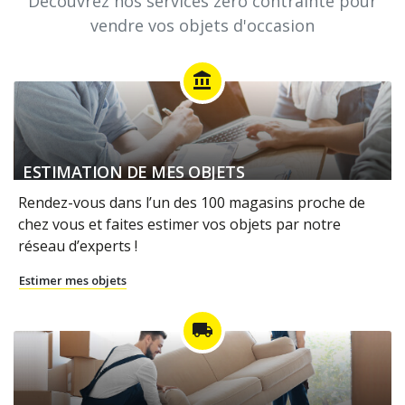
Découvrez nos services zéro contrainte pour
vendre vos objets d'occasion
account_balance
ESTIMATION DE MES OBJETS
Rendez-vous dans l’un des 100 magasins proche de
chez vous et faites estimer vos objets par notre
réseau d’experts !
Estimer mes objets
local_shipping