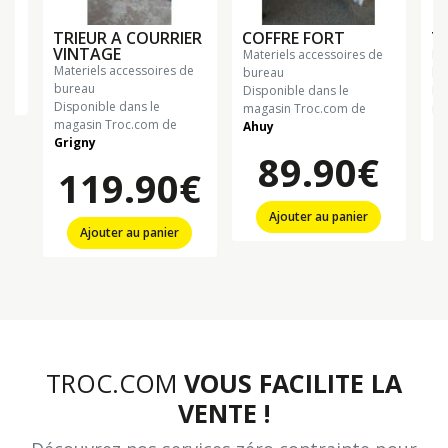
TRIEUR A COURRIER
COFFRE FORT
T
VINTAGE
materiels accessoires de
materiels accessoires de
materiels accessoires de
bureau
bu
bureau
n
Disponible dans le
Di
Disponible dans le
magasin Troc.com de
ma
magasin Troc.com de
Ahuy
Gr
Grigny
89.90€
119.90€
Ajouter au panier
Ajouter au panier
TROC.COM
VOUS FACILITE LA
VENTE !