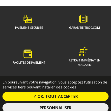
PAIEMENT SÉCURISÉ
GARANTIE TROC.COM
RETRAIT IMMÉDIAT EN
FACILITÉS DE PAIEMENT
MAGASIN
En poursuivant votre navigation, vous acceptez l'utilisation de
Qui sommes-nous ?
On vous guide
services tiers pouvant installer des cookies
Communiqués de presse
Contact
Conditions Contractuelles de vente en ligne
✓ OK, TOUT ACCEPTER
Politique de confidentialité
Mentions Légales
Plan du site
PERSONNALISER