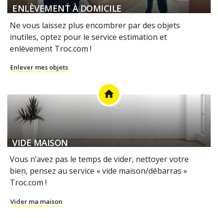
ENLÈVEMENT À DOMICILE
Ne vous laissez plus encombrer par des objets
inutiles, optez pour le service estimation et
enlèvement Troc.com !
Enlever mes objets
home
VIDE MAISON
Vous n’avez pas le temps de vider, nettoyer votre
bien, pensez au service « vide maison/débarras »
Troc.com !
Vider ma maison