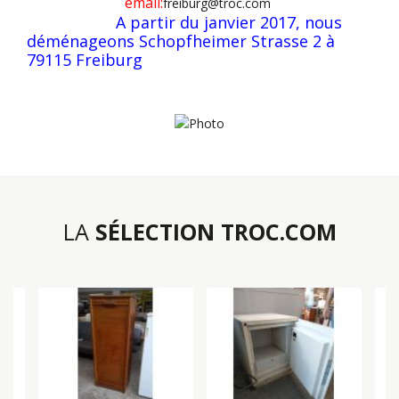
email:
freiburg@troc.com
A partir du janvier 2017, nous
déménageons Schopfheimer Strasse 2 à
79115 Freiburg
LA
SÉLECTION TROC.COM
E