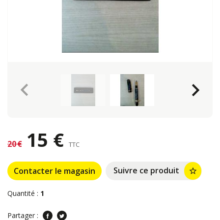
keyboard_arrow_left
keyboard_arrow_right
15 €
20 €
TTC
Suivre ce produit
Contacter le magasin
star_border
Quantité :
1
Partager :