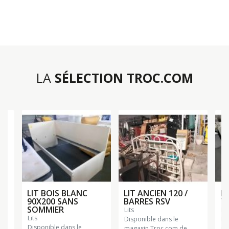
LA
SÉLECTION TROC.COM
LIT BOIS BLANC
LIT ANCIEN 120 /
LI
90X200 SANS
BARRES RSV
TI
SOMMIER
lits
lit
lits
Disponible dans le
Di
Disponible dans le
magasin Troc.com de
ma