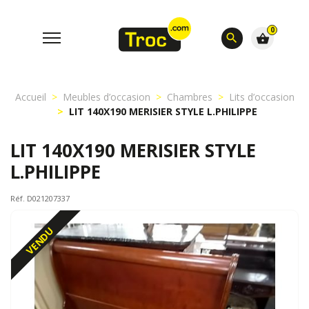
0
search
shopping_basket
Accueil
Meubles d’occasion
Chambres
Lits d’occasion
LIT 140X190 MERISIER STYLE L.PHILIPPE
LIT 140X190 MERISIER STYLE
L.PHILIPPE
Réf. D021207337
VENDU