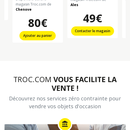
magasin Troc.com de
Ales
Ch
Chenove
n
49€
80€
Contacter le magasin
Ajouter au panier
TROC.COM
VOUS FACILITE LA
VENTE !
Découvrez nos services zéro contrainte pour
vendre vos objets d'occasion
account_balance