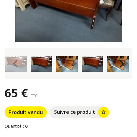
keyboard_arrow_left
keyboard_arrow_right
65 €
TTC
Suivre ce produit
Produit vendu
star_border
Quantité :
0