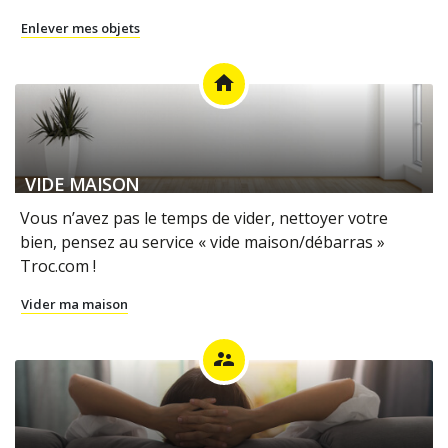
Enlever mes objets
home
VIDE MAISON
Vous n’avez pas le temps de vider, nettoyer votre
bien, pensez au service « vide maison/débarras »
Troc.com !
Vider ma maison
supervisor_account