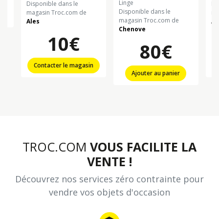
linge
Disponible dans le
Di
Disponible dans le
magasin Troc.com de
ma
magasin Troc.com de
Ales
Al
Chenove
10€
80€
Contacter le magasin
Ajouter au panier
TROC.COM
VOUS FACILITE LA
VENTE !
Découvrez nos services zéro contrainte pour
vendre vos objets d'occasion