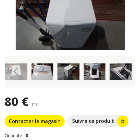
keyboard_arrow_left
keyboard_arrow_right
80 €
TTC
Suivre ce produit
Contacter le magasin
star_border
Quantité :
0