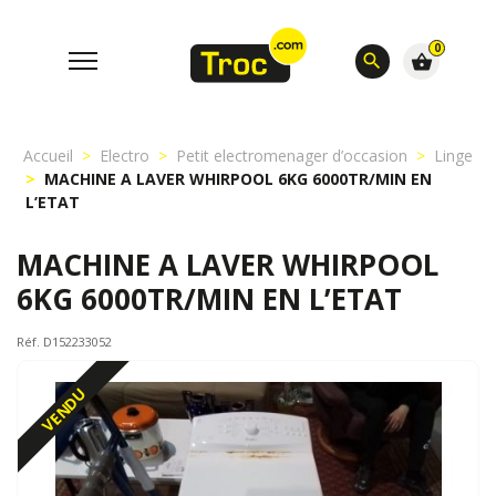
0
search
shopping_basket
Accueil
Electro
Petit electromenager d’occasion
Linge
MACHINE A LAVER WHIRPOOL 6KG 6000TR/MIN EN
L’ETAT
MACHINE A LAVER WHIRPOOL
6KG 6000TR/MIN EN L’ETAT
Réf. D152233052
VENDU