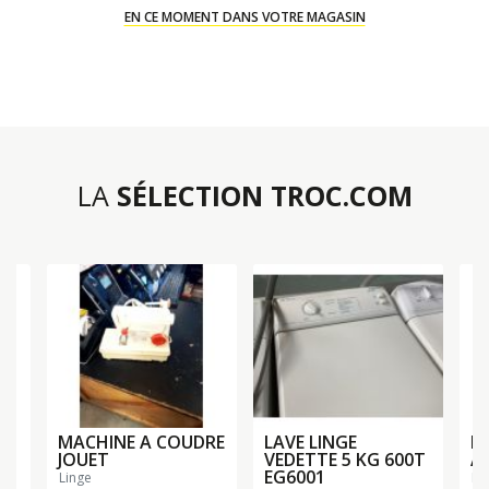
EN CE MOMENT DANS VOTRE MAGASIN
LA
SÉLECTION TROC.COM
MACHINE A COUDRE
LAVE LINGE
FE
€
JOUET
VEDETTE 5 KG 600T
A
EG6001
linge
li