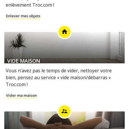
enlèvement Troc.com !
Enlever mes objets
home
VIDE MAISON
Vous n’avez pas le temps de vider, nettoyer votre
bien, pensez au service « vide maison/débarras »
Troc.com !
Vider ma maison
supervisor_account