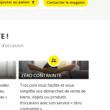
Ajouter au panier
Contacter le magasin
shopping_cart
E !
 d'occasion
supervisor_account
ZÉRO CONTRAINTE
vider,
Troc.com vous facilite et vous
 au
simplifie vos démarches de vente de
as »
biens, objets ou produits
d’occasion avec son service « zéro
contrainte ».