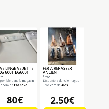
VE LINGE VEDETTE
FER A REPASSER
KG 600T EG6001
ANCIEN
nge
linge
sponible dans le magasin
Disponible dans le magasin
oc.com de
Chenove
Troc.com de
Ales
80€
2.50€