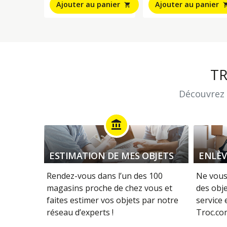
Ajouter au panier
Ajouter au panier
shopping_cart
shopping
T
Découvrez 
account_balance
ESTIMATION DE MES OBJETS
ENLÈV
Rendez-vous dans l’un des 100
Ne vous
magasins proche de chez vous et
des obje
faites estimer vos objets par notre
service
réseau d’experts !
Troc.com