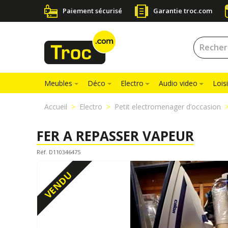
Paiement sécurisé
Garantie troc.com
Meubles
Déco
Electro
Audio video
Loisi
Accueil
Electro
Petit electromenager d’occasion
FER A REPASSER VAPEUR
Réf. D110346475
VENDU