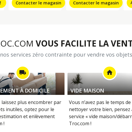
Contacter le magasin
Contacter le magasin
_cart
ROC.COM
VOUS FACILITE LA VENT
nos services zéro contrainte pour vendre vos objets
local_shipping
home
EMENT À DOMICILE
VIDE MAISON
 laissez plus encombrer par
Vous n’avez pas le temps de 
ts inutiles, optez pour le
nettoyer votre bien, pensez
 estimation et enlèvement
service « vide maison/débarr
 !
Troc.com !