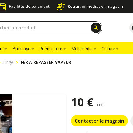
Facilités de paiement
Retrait immédiat en magasin
search
rs
Bricolage
Puériculture
Multimédia
Culture
Linge
FER A REPASSER VAPEUR
10 €
TTC
Contacter le magasin