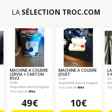
LA
SÉLECTION TROC.COM
MACHINE A COUDRE
MACHINE A COUDRE
LA
LERVIA + CARTON
JOUET
5 
RSV2
linge
li
linge
n
Disponible dans le magasin
Di
Disponible dans le magasin
Troc.com de
Ales
Tr
Troc.com de
Ales
49€
10€