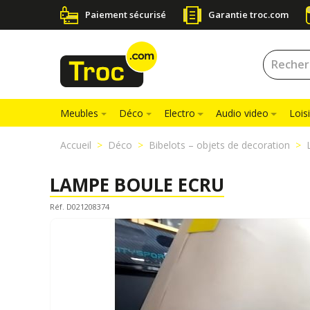
Paiement sécurisé
Garantie troc.com
Meubles
Déco
Electro
Audio video
Loisi
Accueil
Déco
Bibelots – objets de decoration
LAMPE BOULE ECRU
Réf. D021208374