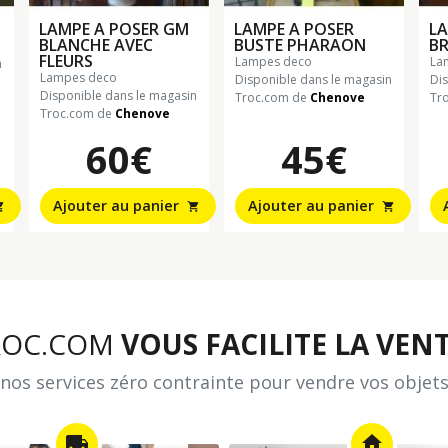
LAMPE A POSER GM
LAMPE A POSER
LA
BLANCHE AVEC
BUSTE PHARAON
B
FLEURS
lampes deco
l
n
lampes deco
Disponible dans le magasin
Di
Disponible dans le magasin
Troc.com de
Chenove
Tr
Troc.com de
Chenove
60€
45€
Ajouter au panier
Ajouter au panier
_cart
shopping_cart
shopping_cart
ROC.COM
VOUS FACILITE LA VENT
nos services zéro contrainte pour vendre vos objets
local_shipping
home