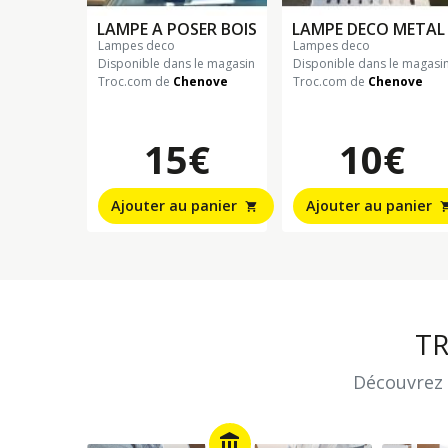
LAMPE A POSER BOIS
LAMPE DECO METAL
lampes deco
lampes deco
Disponible dans le magasin
Disponible dans le magasi
Troc.com de
Chenove
Troc.com de
Chenove
15€
10€
Ajouter au panier
Ajouter au panier
shopping_cart
shopping
T
Découvrez 
account_balance