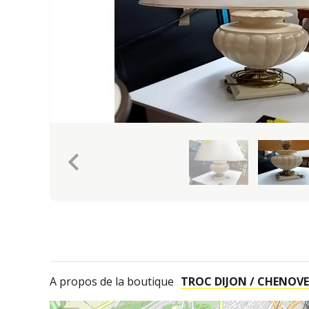
keyboard_arrow_left
A propos de la boutique
TROC DIJON / CHENOVE