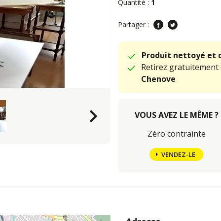
Quantité :
1
Partager :
Produit nettoyé et 
Retirez gratuitement
Chenove
keyboard_arrow_right
VOUS AVEZ LE MÊME ?
Zéro contrainte
VENDEZ-LE