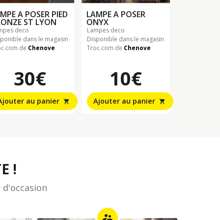
MPE A POSER PIED
LAMPE A POSER
RONZE ST LYON
ONYX
ampes deco
lampes deco
sponible dans le magasin
Disponible dans le magasin
oc.com de
Chenove
Troc.com de
Chenove
30€
10€
Ajouter au panier
Ajouter au panier
shopping_cart
shopping_cart
E !
 d'occasion
supervisor_account