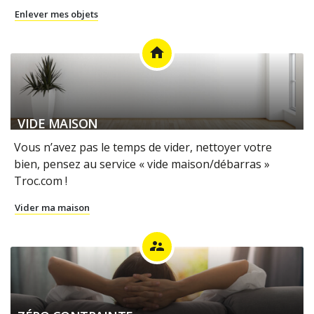
Enlever mes objets
home
VIDE MAISON
Vous n’avez pas le temps de vider, nettoyer votre
bien, pensez au service « vide maison/débarras »
Troc.com !
Vider ma maison
supervisor_account