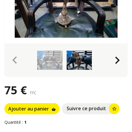
keyboard_arrow_left
keyboard_arrow_right
75 €
TTC
Suivre ce produit
Ajouter au panier
star_border
shopping_basket
Quantité :
1