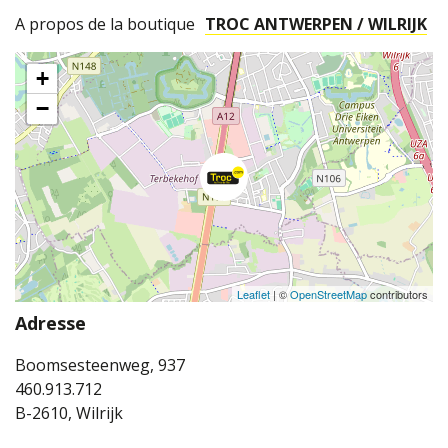
A propos de la boutique
TROC ANTWERPEN / WILRIJK
+
−
Leaflet
| ©
OpenStreetMap
contributors
Adresse
Boomsesteenweg, 937
460.913.712
B-2610, Wilrijk