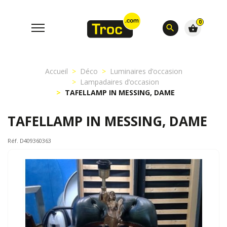
0
search
shopping_basket
Accueil
Déco
Luminaires d’occasion
Lampadaires d’occasion
TAFELLAMP IN MESSING, DAME
TAFELLAMP IN MESSING, DAME
Réf. D409360363