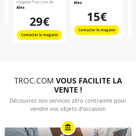
magasin Troc.com de
Ales
La
Ales
15€
n
29€
Contacter le magasin
Contacter le magasin
TROC.COM
VOUS FACILITE LA
VENTE !
Découvrez nos services zéro contrainte pour
vendre vos objets d'occasion
account_balance