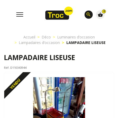
0
search
shopping_basket
Accueil
Déco
Luminaires d’occasion
Lampadaires d’occasion
LAMPADAIRE LISEUSE
LAMPADAIRE LISEUSE
Réf. D110343944
VENDU