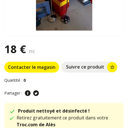
18 €
TTC
Suivre ce produit
Contacter le magasin
star_border
Quantité :
0
Partager :
Produit nettoyé et désinfecté !
Retirez gratuitement ce produit dans votre
Troc.com de Alès