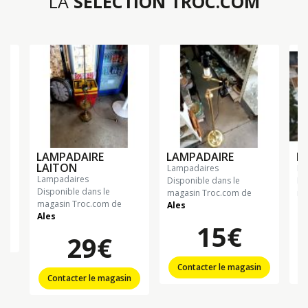
LA
SÉLECTION TROC.COM
LAMPADAIRE
LAMPADAIRE
L
LAITON
lampadaires
l
lampadaires
Disponible dans le
Di
Disponible dans le
magasin Troc.com de
ma
magasin Troc.com de
Ales
La
Ales
15€
n
29€
Contacter le magasin
Contacter le magasin