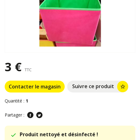
3 €
TTC
Suivre ce produit
Contacter le magasin
star_border
Quantité :
1
Partager :
Produit nettoyé et désinfecté !