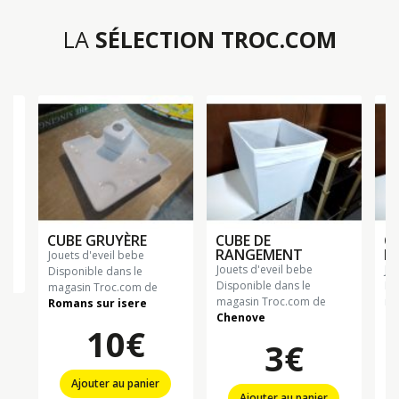
LA
SÉLECTION TROC.COM
€
CUBE GRUYÈRE
CUBE DE
C
RANGEMENT
R
jouets d'eveil bebe
jouets d'eveil bebe
jo
Disponible dans le
Disponible dans le
Di
magasin Troc.com de
magasin Troc.com de
ma
Romans sur isere
Chenove
Ch
10€
3€
Ajouter au panier
Ajouter au panier