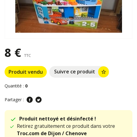
8 €
TTC
Suivre ce produit
Produit vendu
star_border
Quantité :
0
Partager :
Produit nettoyé et désinfecté !
Retirez gratuitement ce produit dans votre
Troc.com de Dijon / Chenove