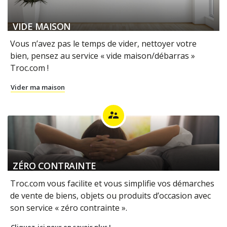
VIDE MAISON
Vous n’avez pas le temps de vider, nettoyer votre
bien, pensez au service « vide maison/débarras »
Troc.com !
Vider ma maison
supervisor_account
ZÉRO CONTRAINTE
Troc.com vous facilite et vous simplifie vos démarches
de vente de biens, objets ou produits d’occasion avec
son service « zéro contrainte ».
Cliquez-ici pour en savoir plus !