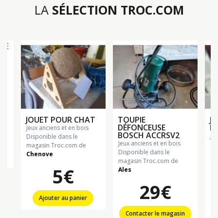
LA
SÉLECTION TROC.COM
E
JOUET POUR CHAT
TOUPIE
J
DÉFONCEUSE
I
jeux anciens et en bois
BOSCH ACCRSV2
je
Disponible dans le
jeux anciens et en bois
Di
magasin Troc.com de
Disponible dans le
ma
Chenove
n
magasin Troc.com de
La
5€
Ales
29€
Ajouter au panier
Contacter le magasin