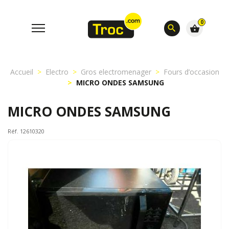
0
search
shopping_basket
Accueil
Electro
Gros electromenager
Fours d’occasion
MICRO ONDES SAMSUNG
MICRO ONDES SAMSUNG
Réf. 12610320