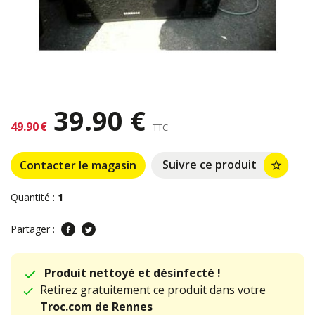
39.90 €
49.90 €
TTC
Suivre ce produit
Contacter le magasin
star_border
Quantité :
1
Partager :
Produit nettoyé et désinfecté !
Retirez gratuitement ce produit dans votre
Troc.com de Rennes