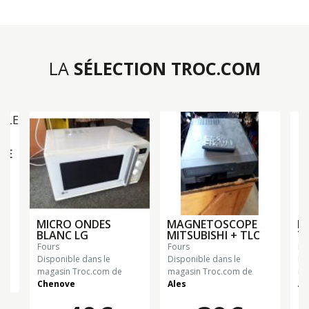
LA
SÉLECTION TROC.COM
LE
MICRO ONDES
MAGNETOSCOPE
F
BLANC LG
MITSUBISHI + TLC
T
fours
fours
fo
Disponible dans le
Disponible dans le
Di
magasin Troc.com de
magasin Troc.com de
ma
Chenove
Ales
Al