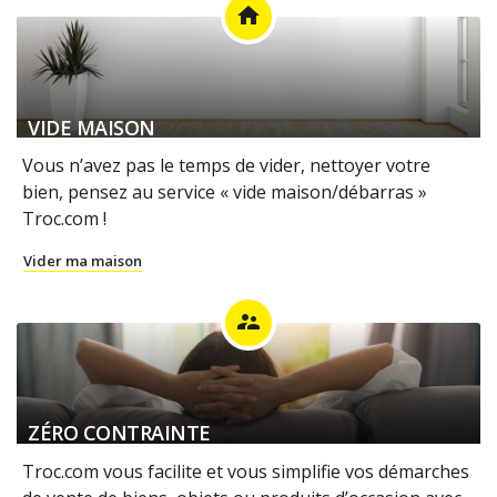
home
VIDE MAISON
Vous n’avez pas le temps de vider, nettoyer votre
bien, pensez au service « vide maison/débarras »
Troc.com !
Vider ma maison
supervisor_account
ZÉRO CONTRAINTE
Troc.com vous facilite et vous simplifie vos démarches