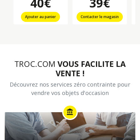
40€
39€
Ajouter au panier
Contacter le magasin
TROC.COM
VOUS FACILITE LA
VENTE !
Découvrez nos services zéro contrainte pour
vendre vos objets d'occasion
account_balance