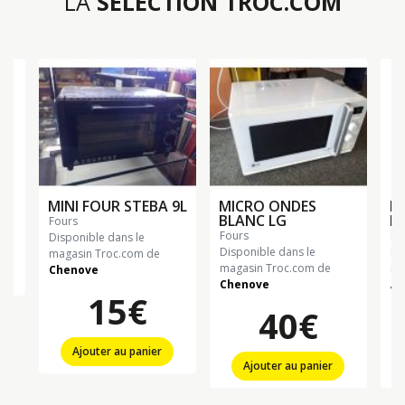
LA
SÉLECTION TROC.COM
MINI FOUR STEBA 9L
MICRO ONDES
M
BLANC LG
MI
fours
fours
fo
Disponible dans le
Disponible dans le
Di
magasin Troc.com de
magasin Troc.com de
ma
Chenove
Chenove
Al
15€
40€
Ajouter au panier
Ajouter au panier