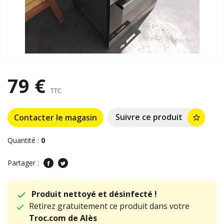
79 €
TTC
Suivre ce produit
Contacter le magasin
star_border
Quantité :
0
Partager :
Produit nettoyé et désinfecté !
Retirez gratuitement ce produit dans votre
Troc.com de Alès