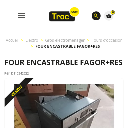
0
search
shopping_basket
Accueil
Electro
Gros electromenager
Fours d’occasion
FOUR ENCASTRABLE FAGOR+RES
FOUR ENCASTRABLE FAGOR+RES
Réf. D110342722
VENDU