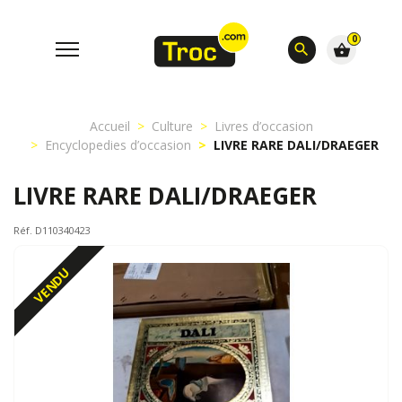
0
search
shopping_basket
Accueil
Culture
Livres d’occasion
Encyclopedies d’occasion
LIVRE RARE DALI/DRAEGER
LIVRE RARE DALI/DRAEGER
Réf. D110340423
VENDU