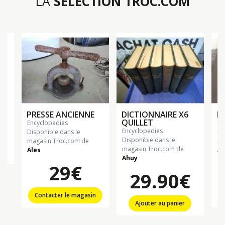
LA
SÉLECTION TROC.COM
PRESSE ANCIENNE
DICTIONNAIRE X6
R
QUILLET
encyclopedies
e
encyclopedies
Disponible dans le
Di
Disponible dans le
magasin Troc.com de
ma
magasin Troc.com de
Ales
Al
Ahuy
29€
29.90€
Contacter le magasin
Ajouter au panier