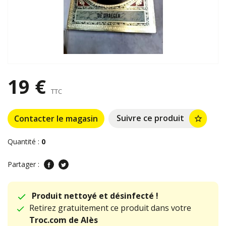
19 €
TTC
Suivre ce produit
Contacter le magasin
star_border
Quantité :
0
Partager :
Produit nettoyé et désinfecté !
Retirez gratuitement ce produit dans votre
Troc.com de Alès