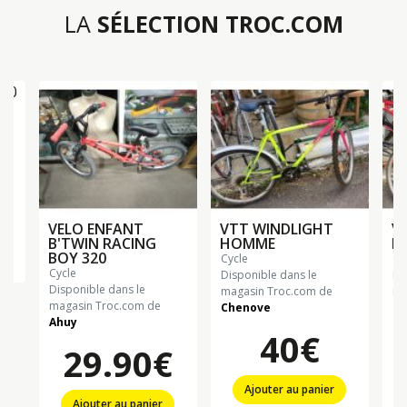
LA
SÉLECTION TROC.COM
50
VELO ENFANT
VTT WINDLIGHT
V
B'TWIN RACING
HOMME
F
BOY 320
cycle
c
cycle
Disponible dans le
Di
Disponible dans le
magasin Troc.com de
ma
magasin Troc.com de
Chenove
Ch
Ahuy
40€
29.90€
Ajouter au panier
Ajouter au panier