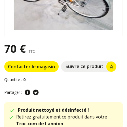
70 €
TTC
Suivre ce produit
Contacter le magasin
star_border
Quantité :
0
Partager :
Produit nettoyé et désinfecté !
Retirez gratuitement ce produit dans votre
Troc.com de Lannion