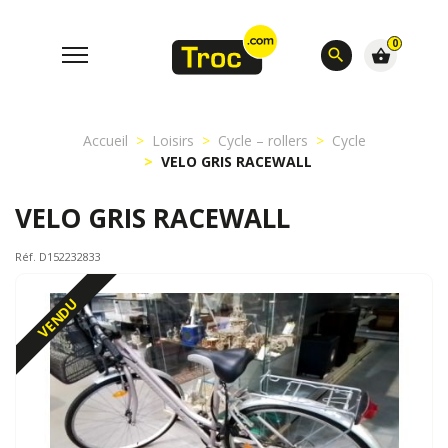
0
search
shopping_basket
Accueil
Loisirs
Cycle – rollers
Cycle
VELO GRIS RACEWALL
VELO GRIS RACEWALL
Réf. D152232833
VENDU