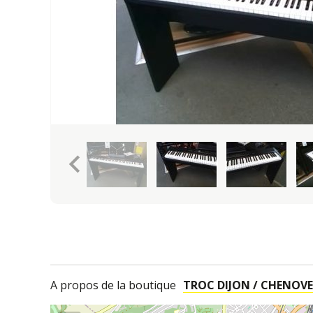
keyboard_arrow_left
A propos de la boutique
TROC DIJON / CHENOVE