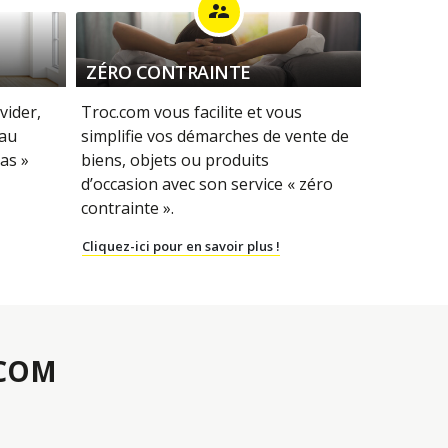
supervisor_account
ZÉRO CONTRAINTE
vider,
Troc.com vous facilite et vous
 au
simplifie vos démarches de vente de
as »
biens, objets ou produits
d’occasion avec son service « zéro
contrainte ».
Cliquez-ici pour en savoir plus !
.COM