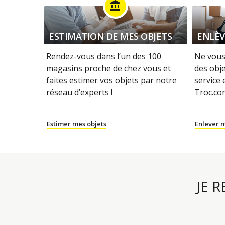
account_balance
ESTIMATION DE MES OBJETS
ENLÈV
Rendez-vous dans l’un des 100
Ne vous
magasins proche de chez vous et
des obje
faites estimer vos objets par notre
service
réseau d’experts !
Troc.com
Estimer mes objets
Enlever m
JE 