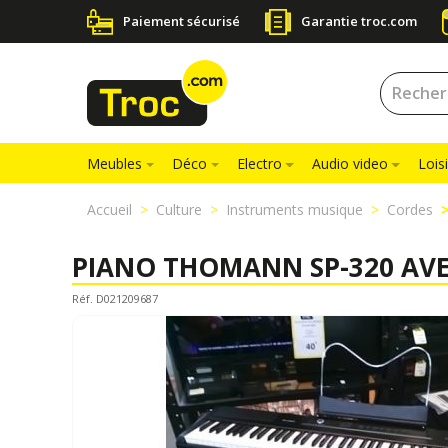
Paiement sécurisé
Garantie troc.com
Meubles
Déco
Electro
Audio video
Loisi
Accueil
Culture
Instruments musique
Cordes
PIANO THOMANN SP-320 AV
Réf. D021209687