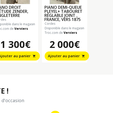
ANO DROIT
PIANO DEMI-QUEUE
ÉTUDE ZENDER,
PLEYEL+ TABOURET
NGLETERRE
RÉGLABLE JOINT ,
FRANCE, VERS 1875
ordes
cordes
sponible dans le magasin
Disponible dans le magasin
oc.com de
Verviers
Troc.com de
Verviers
1 300€
2 000€
Ajouter au panier
Ajouter au panier
shopping_cart
shopping_cart
E !
 d'occasion