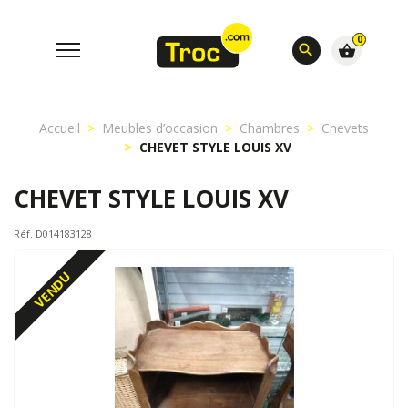
0
search
shopping_basket
Accueil
Meubles d’occasion
Chambres
Chevets
CHEVET STYLE LOUIS XV
CHEVET STYLE LOUIS XV
Réf. D014183128
VENDU