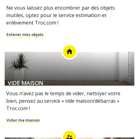
Ne vous laissez plus encombrer par des objets
inutiles, optez pour le service estimation et
enlèvement Troc.com !
Enlever mes objets
home
VIDE MAISON
Vous n’avez pas le temps de vider, nettoyer votre
bien, pensez au service « vide maison/débarras »
Troc.com !
Vider ma maison
supervisor_account