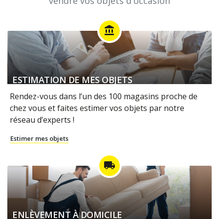
vendre vos objets d'occasion
account_balance
ESTIMATION DE MES OBJETS
Rendez-vous dans l’un des 100 magasins proche de
chez vous et faites estimer vos objets par notre
réseau d’experts !
Estimer mes objets
local_shipping
ENLÈVEMENT À DOMICILE