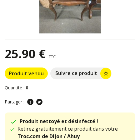
25.90 €
TTC
Suivre ce produit
Produit vendu
star_border
Quantité :
0
Partager :
Produit nettoyé et désinfecté !
Retirez gratuitement ce produit dans votre
Troc.com de Dijon / Ahuy