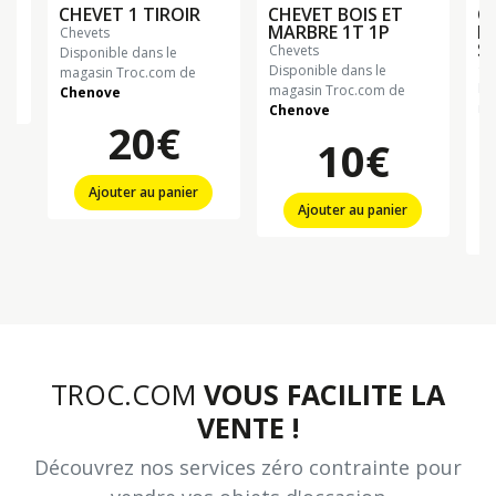
CHEVET 1 TIROIR
CHEVET BOIS ET
CH
MARBRE 1T 1P
M
chevets
S
chevets
Disponible dans le
c
Disponible dans le
magasin Troc.com de
Di
magasin Troc.com de
Chenove
n
ma
Chenove
20€
Ch
10€
Ajouter au panier
Ajouter au panier
TROC.COM
VOUS FACILITE LA
VENTE !
Découvrez nos services zéro contrainte pour