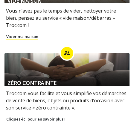
VIDE MAISON
Vous n’avez pas le temps de vider, nettoyer votre
bien, pensez au service « vide maison/débarras »
Troc.com !
Vider ma maison
supervisor_account
ZÉRO CONTRAINTE
Troc.com vous facilite et vous simplifie vos démarches
de vente de biens, objets ou produits d’occasion avec
son service « zéro contrainte ».
Cliquez-ici pour en savoir plus !