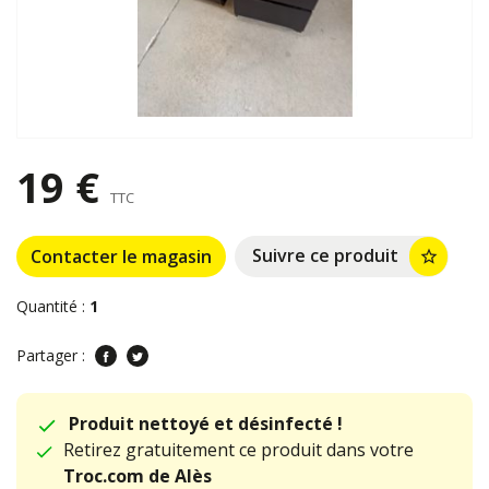
19 €
TTC
Suivre ce produit
Contacter le magasin
star_border
Quantité :
1
Partager :
Produit nettoyé et désinfecté !
Retirez gratuitement ce produit dans votre
Troc.com de Alès