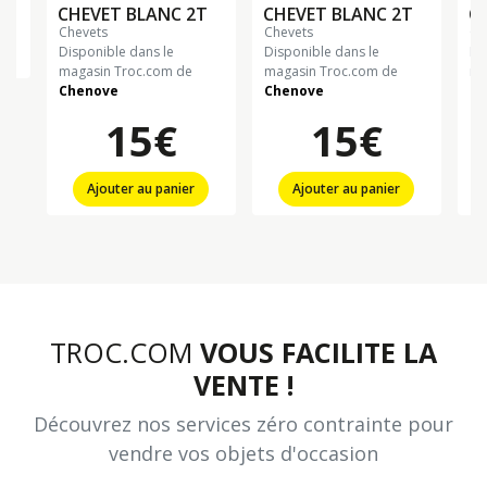
CHEVET BLANC 2T
CHEVET BLANC 2T
C
chevets
chevets
c
n
Disponible dans le
Disponible dans le
Di
magasin Troc.com de
magasin Troc.com de
ma
Chenove
Chenove
Ch
15€
15€
Ajouter au panier
Ajouter au panier
TROC.COM
VOUS FACILITE LA
VENTE !
Découvrez nos services zéro contrainte pour
vendre vos objets d'occasion