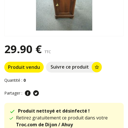
29.90 €
TTC
Suivre ce produit
Produit vendu
star_border
Quantité :
0
Partager :
Produit nettoyé et désinfecté !
Retirez gratuitement ce produit dans votre
Troc.com de Dijon / Ahuy