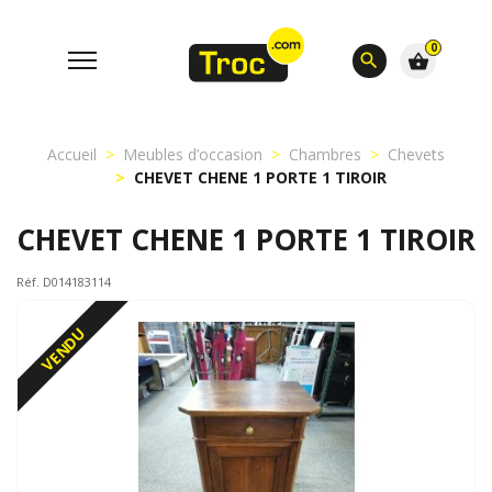
0
search
shopping_basket
Accueil
Meubles d’occasion
Chambres
Chevets
CHEVET CHENE 1 PORTE 1 TIROIR
CHEVET CHENE 1 PORTE 1 TIROIR
Réf. D014183114
VENDU