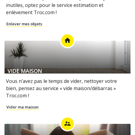
inutiles, optez pour le service estimation et
enlèvement Troc.com !
Enlever mes objets
home
VIDE MAISON
Vous n’avez pas le temps de vider, nettoyer votre
bien, pensez au service « vide maison/débarras »
Troc.com !
Vider ma maison
supervisor_account