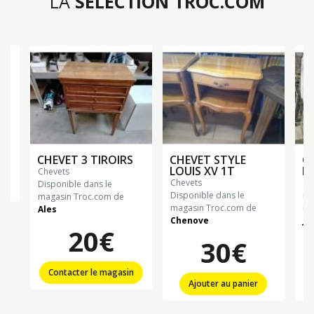
LA
SÉLECTION TROC.COM
€
CHEVET 3 TIROIRS
CHEVET STYLE
CH
LOUIS XV 1T
PA
chevets
chevets
c
Disponible dans le
Disponible dans le
Di
magasin Troc.com de
magasin Troc.com de
ma
Ales
Chenove
Ju
20€
30€
Contacter le magasin
Ajouter au panier