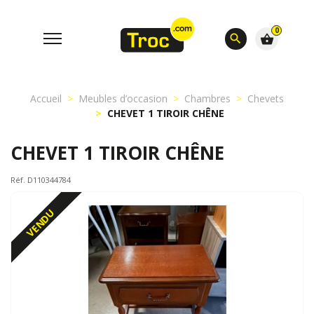
0
search
shopping_basket
Accueil
Meubles d’occasion
Chambres
Chevets
CHEVET 1 TIROIR CHÊNE
CHEVET 1 TIROIR CHÊNE
Réf. D110344784
VENDU