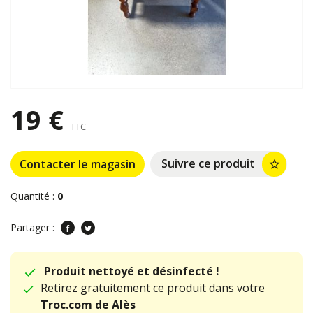
19 €
TTC
Suivre ce produit
Contacter le magasin
star_border
Quantité :
0
Partager :
Produit nettoyé et désinfecté !
Retirez gratuitement ce produit dans votre
Troc.com de Alès