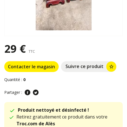
29 €
TTC
Suivre ce produit
Contacter le magasin
star_border
Quantité :
0
Partager :
Produit nettoyé et désinfecté !
Retirez gratuitement ce produit dans votre
Troc.com de Alès