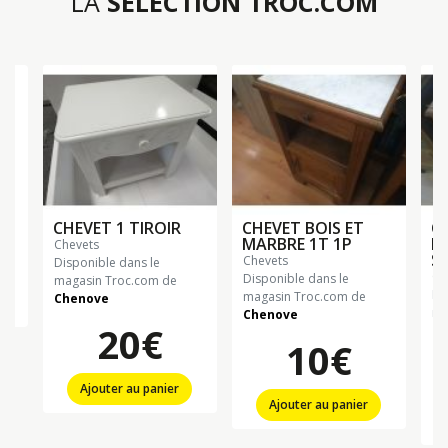
LA
SÉLECTION TROC.COM
CHEVET 1 TIROIR
CHEVET BOIS ET
CH
MARBRE 1T 1P
M
chevets
S
chevets
Disponible dans le
c
Disponible dans le
magasin Troc.com de
Di
magasin Troc.com de
Chenove
n
ma
Chenove
20€
Ch
10€
Ajouter au panier
Ajouter au panier