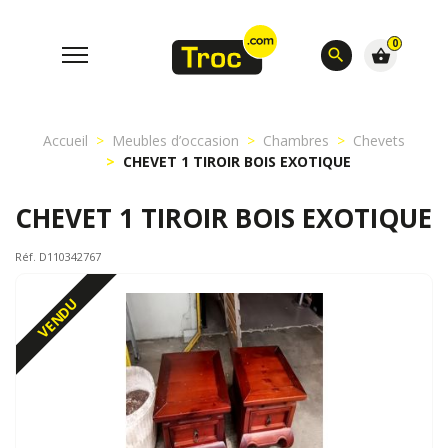
0
search
shopping_basket
Accueil
Meubles d’occasion
Chambres
Chevets
CHEVET 1 TIROIR BOIS EXOTIQUE
CHEVET 1 TIROIR BOIS EXOTIQUE
Réf. D110342767
VENDU