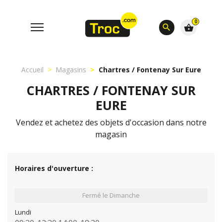
0
search
shopping_basket
Accueil
Magasins
Chartres / Fontenay Sur Eure
CHARTRES / FONTENAY SUR
EURE
Vendez et achetez des objets d'occasion dans notre
magasin
Horaires d'ouverture :
Fermé le Dimanche
Lundi