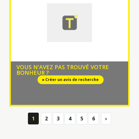
VOUS N'AVEZ PAS TROUVÉ VOTRE
BONHEUR ?
▸ Créer un avis de recherche
1
2
3
4
5
6
›
Next