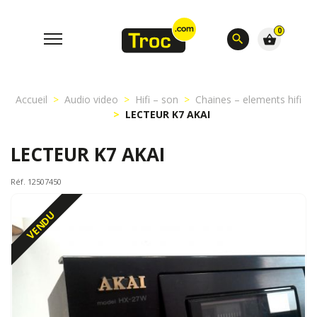
0
search
shopping_basket
Accueil
Audio video
Hifi – son
Chaines – elements hifi
LECTEUR K7 AKAI
LECTEUR K7 AKAI
Réf. 12507450
VENDU