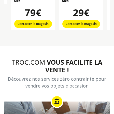
Ales
Ales
Al
79€
29€
Contacter le magasin
Contacter le magasin
TROC.COM
VOUS FACILITE LA
VENTE !
Découvrez nos services zéro contrainte pour
vendre vos objets d'occasion
account_balance