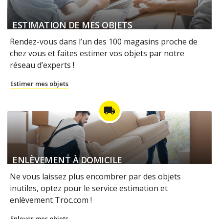
ESTIMATION DE MES OBJETS
Rendez-vous dans l’un des 100 magasins proche de
chez vous et faites estimer vos objets par notre
réseau d’experts !
Estimer mes objets
local_shipping
ENLÈVEMENT À DOMICILE
Ne vous laissez plus encombrer par des objets
inutiles, optez pour le service estimation et
enlèvement Troc.com !
Enlever mes objets