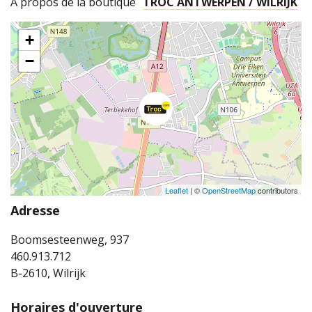
A propos de la boutique
TROC ANTWERPEN / WILRIJK
+
−
Leaflet
| ©
OpenStreetMap
contributors
Adresse
Boomsesteenweg, 937
460.913.712
B-2610, Wilrijk
Horaires d'ouverture