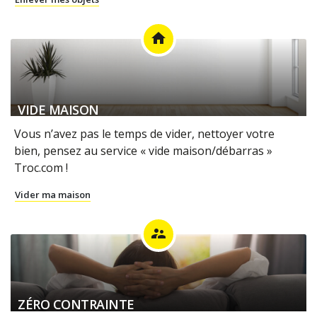
home
VIDE MAISON
Vous n’avez pas le temps de vider, nettoyer votre
bien, pensez au service « vide maison/débarras »
Troc.com !
Vider ma maison
supervisor_account
ZÉRO CONTRAINTE