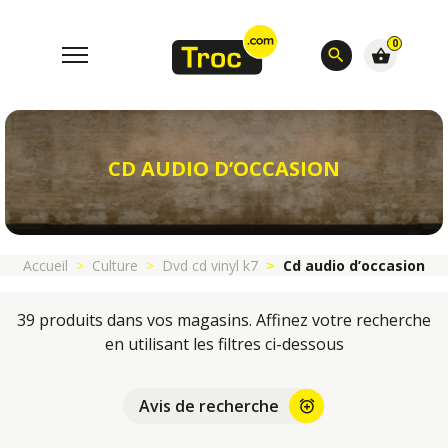
0
search
shopping_basket
CD AUDIO D’OCCASION
Accueil
Culture
Dvd cd vinyl k7
Cd audio d’occasion
39 produits dans vos magasins. Affinez votre recherche
en utilisant les filtres ci-dessous
Avis de recherche
alarm_add