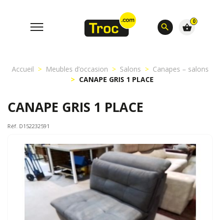
0
search
shopping_basket
Accueil
Meubles d’occasion
Salons
Canapes – salons
CANAPE GRIS 1 PLACE
CANAPE GRIS 1 PLACE
Réf. D152232591