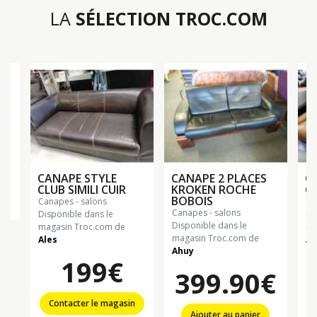
LA
SÉLECTION TROC.COM
CANAPE STYLE
CANAPE 2 PLACES
C
CLUB SIMILI CUIR
KROKEN ROCHE
C
BOBOIS
canapes - salons
c
n
canapes - salons
Disponible dans le
Di
Disponible dans le
magasin Troc.com de
ma
magasin Troc.com de
Ales
Al
Ahuy
199€
399.90€
Contacter le magasin
Ajouter au panier