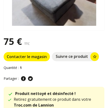
75 €
TTC
Suivre ce produit
Contacter le magasin
star_border
Quantité :
1
Partager :
Produit nettoyé et désinfecté !
Retirez gratuitement ce produit dans votre
Troc.com de Lannion