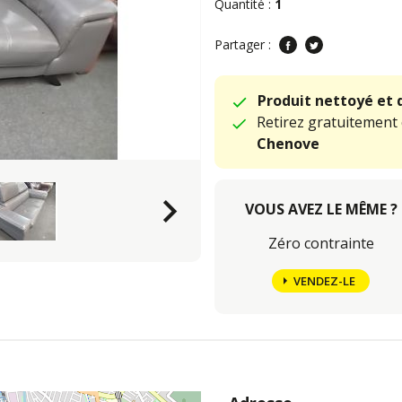
Quantité :
1
Partager :
Produit nettoyé et 
Retirez gratuitement
Chenove
keyboard_arrow_right
VOUS AVEZ LE MÊME ?
Zéro contrainte
VENDEZ-LE