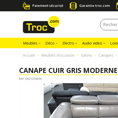
Paiement sécurisé
Garantie troc.com
Meubles
Déco
Electro
Audio video
Loisi
Accueil
Meubles d’occasion
Salons
Canapes – 
CANAPE CUIR GRIS MODERNE
Réf. D021210036