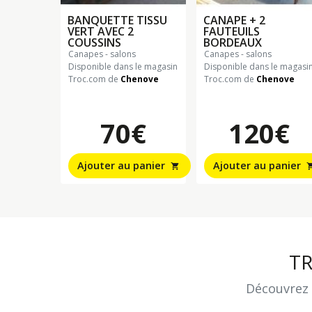
BANQUETTE TISSU
CANAPE + 2
VERT AVEC 2
FAUTEUILS
COUSSINS
BORDEAUX
canapes - salons
canapes - salons
Disponible dans le magasin
Disponible dans le magasi
Troc.com de
Chenove
Troc.com de
Chenove
70€
120€
Ajouter au panier
Ajouter au panier
shopping_cart
shopping
T
Découvrez 