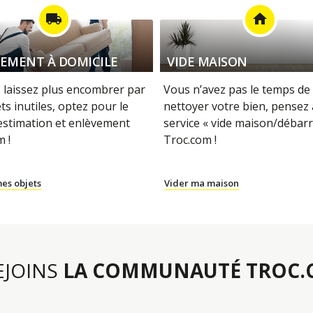
local_shipping
home
EMENT À DOMICILE
VIDE MAISON
 laissez plus encombrer par
Vous n’avez pas le temps de 
ts inutiles, optez pour le
nettoyer votre bien, pensez
 estimation et enlèvement
service « vide maison/débarr
 !
Troc.com !
es objets
Vider ma maison
REJOINS
LA COMMUNAUTÉ TROC