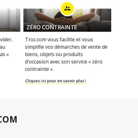
supervisor_account
ZÉRO CONTRAINTE
vider,
Troc.com vous facilite et vous
 au
simplifie vos démarches de vente de
as »
biens, objets ou produits
d’occasion avec son service « zéro
contrainte ».
Cliquez-ici pour en savoir plus !
.COM