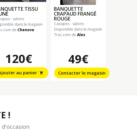
ANQUETTE TISSU
BANQUETTE
UNE
CRAPAUD FRANGÉ
ROUGE
anapes - salons
canapes - salons
sponible dans le magasin
Disponible dans le magasin
oc.com de
Chenove
Troc.com de
Ales
120€
49€
Ajouter au panier
Contacter le magasin
shopping_cart
E !
 d'occasion