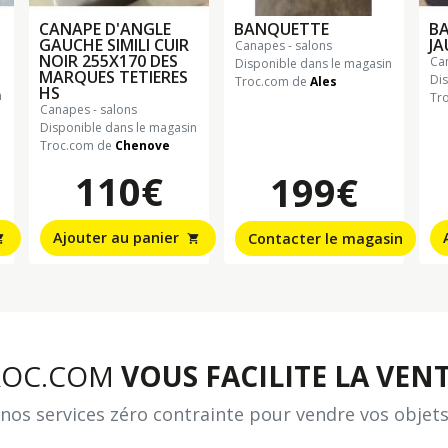
CANAPE D'ANGLE
BANQUETTE
B
GAUCHE SIMILI CUIR
JA
canapes - salons
NOIR 255X170 DES
c
Disponible dans le magasin
MARQUES TETIERES
Di
Troc.com de
Ales
HS
n
Tr
canapes - salons
Disponible dans le magasin
Troc.com de
Chenove
110€
199€
Ajouter au panier
Contacter le magasin
_cart
shopping_cart
ROC.COM
VOUS FACILITE LA VENT
nos services zéro contrainte pour vendre vos objets