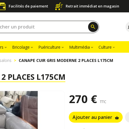
Facilités de paiement
Retrait immédiat en magasin
search
rs
Bricolage
Puériculture
Multimédia
Culture
salons
CANAPE CUIR GRIS MODERNE 2 PLACES L175CM
 2 PLACES L175CM
270 €
TTC
Ajouter au panier
shopping_basket