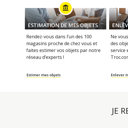
account_balance
ESTIMATION DE MES OBJETS
ENLÈV
Rendez-vous dans l’un des 100
Ne vous
magasins proche de chez vous et
des obje
faites estimer vos objets par notre
service
réseau d’experts !
Troc.com
Estimer mes objets
Enlever m
JE 