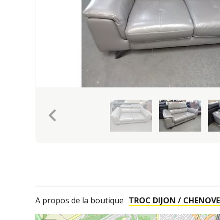
keyboard_arrow_left
A propos de la boutique
TROC DIJON / CHENOVE