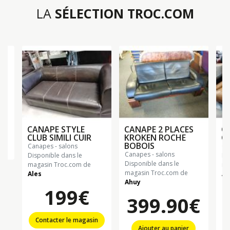
LA
SÉLECTION TROC.COM
CANAPE STYLE
CANAPE 2 PLACES
C
CLUB SIMILI CUIR
KROKEN ROCHE
C
BOBOIS
canapes - salons
c
n
canapes - salons
Disponible dans le
Di
Disponible dans le
magasin Troc.com de
ma
magasin Troc.com de
Ales
Al
Ahuy
199€
399.90€
Contacter le magasin
Ajouter au panier