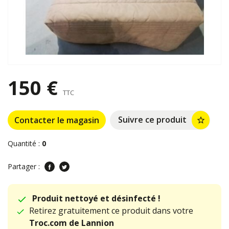
150 €
TTC
Suivre ce produit
Contacter le magasin
star_border
Quantité :
0
Partager :
Produit nettoyé et désinfecté !
Retirez gratuitement ce produit dans votre
Troc.com de Lannion