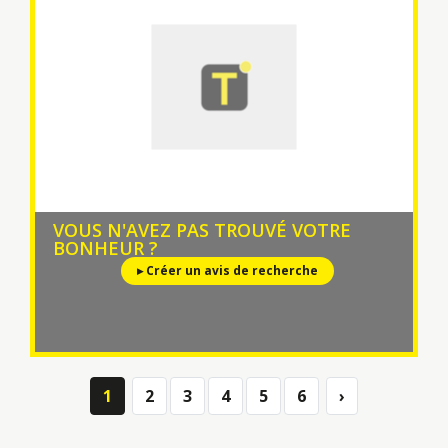
VOUS N'AVEZ PAS TROUVÉ VOTRE
BONHEUR ?
▸ Créer un avis de recherche
1
2
3
4
5
6
›
Next