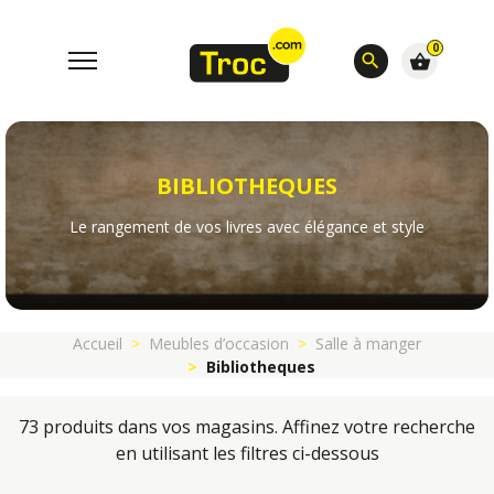
0
search
shopping_basket
BIBLIOTHEQUES
Le rangement de vos livres avec élégance et style
Accueil
Meubles d’occasion
Salle à manger
Bibliotheques
73 produits dans vos magasins. Affinez votre recherche
en utilisant les filtres ci-dessous