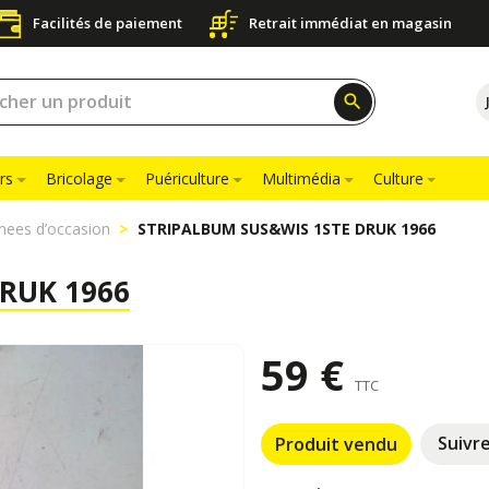
Facilités de paiement
Retrait immédiat en magasin
search
rs
Bricolage
Puériculture
Multimédia
Culture
nees d’occasion
STRIPALBUM SUS&WIS 1STE DRUK 1966
RUK 1966
59 €
TTC
Suivr
Produit vendu