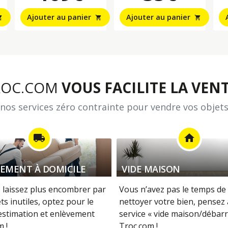
Ajouter au panier
Ajouter au panier
_cart
shopping_cart
shopping_cart
ROC.COM
VOUS FACILITE LA VENT
nos services zéro contrainte pour vendre vos objets
local_shipping
home
EMENT À DOMICILE
VIDE MAISON
 laissez plus encombrer par
Vous n’avez pas le temps de 
ts inutiles, optez pour le
nettoyer votre bien, pensez
 estimation et enlèvement
service « vide maison/débarr
 !
Troc.com !