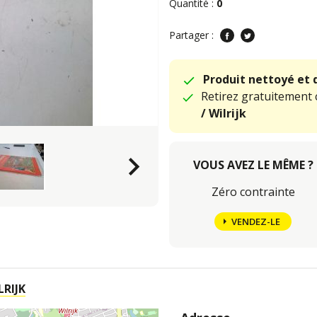
Quantité :
0
Partager :
Produit nettoyé et 
Retirez gratuitement 
/ Wilrijk
keyboard_arrow_right
VOUS AVEZ LE MÊME ?
Zéro contrainte
VENDEZ-LE
RIJK