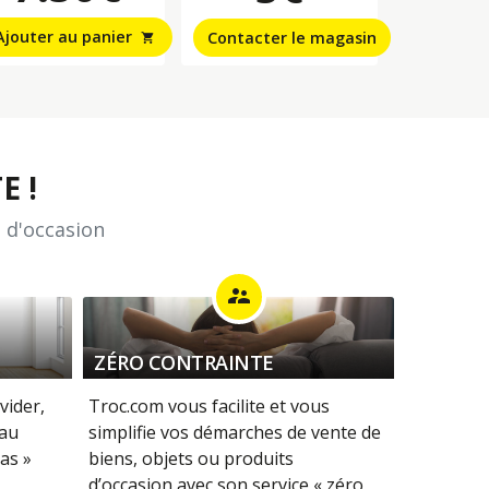
Ajouter au panier
Contacter le magasin
shopping_cart
E !
 d'occasion
supervisor_account
ZÉRO CONTRAINTE
vider,
Troc.com vous facilite et vous
 au
simplifie vos démarches de vente de
as »
biens, objets ou produits
d’occasion avec son service « zéro