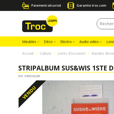
Paiement sécurisé
Garantie troc.com
Meubles
Déco
Electro
Audio video
Loisi
Accueil
Culture
Livres d’occasion
Bandes dessi
STRIPALBUM SUS&WIS 1STE D
Réf. D409362289
VENDU