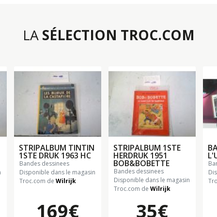
LA
SÉLECTION TROC.COM
STRIPALBUM TINTIN
STRIPALBUM 1STE
BA
1STE DRUK 1963 HC
HERDRUK 1951
L'
BOB&BOBETTE
bandes dessinees
b
bandes dessinees
n
Disponible dans le magasin
Di
Disponible dans le magasin
Troc.com de
Wilrijk
Tr
Troc.com de
Wilrijk
169€
35€