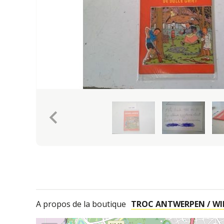
keyboard_arrow_left
A propos de la boutique
TROC ANTWERPEN / WIL