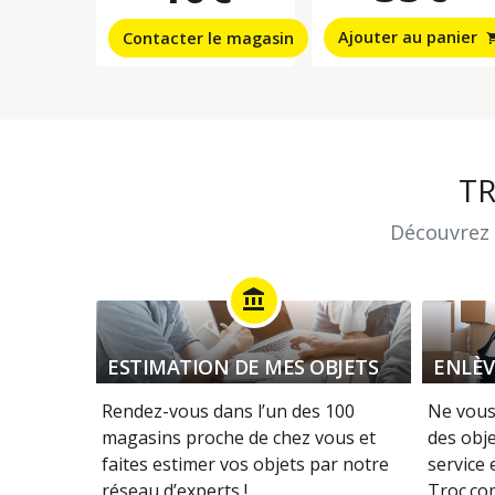
Ajouter au panier
Contacter le magasin
shopping
T
Découvrez 
account_balance
ESTIMATION DE MES OBJETS
ENLÈV
Rendez-vous dans l’un des 100
Ne vous
magasins proche de chez vous et
des obje
faites estimer vos objets par notre
service
réseau d’experts !
Troc.com