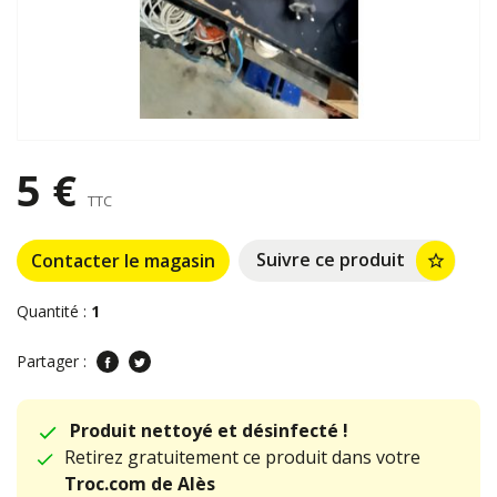
5 €
TTC
Suivre ce produit
Contacter le magasin
star_border
Quantité :
1
Partager :
Produit nettoyé et désinfecté !
Retirez gratuitement ce produit dans votre
Troc.com de Alès