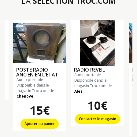
LA
SÉLECTION TROC.COM
POSTE RADIO
RADIO REVEIL
P
ANCIEN EN L'ETAT
A
audio portable
L'
audio portable
Disponible dans le
a
Disponible dans le
magasin Troc.com de
Di
magasin Troc.com de
Ales
n
ma
Chenove
10€
Ch
15€
Contacter le magasin
Ajouter au panier