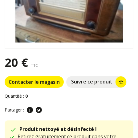
20 €
TTC
Suivre ce produit
Contacter le magasin
star_border
Quantité :
0
Partager :
Produit nettoyé et désinfecté !
Retirez gratuitement ce produit dans votre