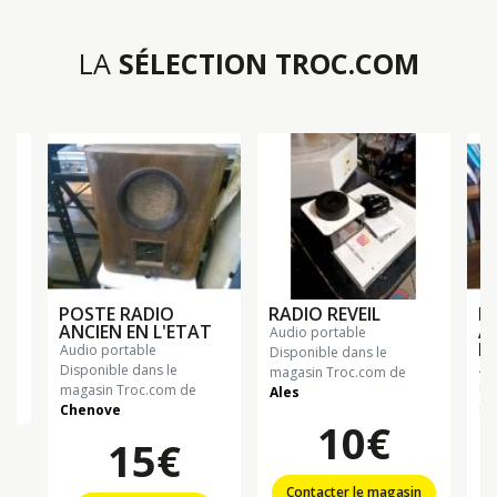
LA
SÉLECTION TROC.COM
POSTE RADIO
RADIO REVEIL
P
ANCIEN EN L'ETAT
A
audio portable
L'
audio portable
Disponible dans le
a
Disponible dans le
magasin Troc.com de
Di
magasin Troc.com de
Ales
n
ma
Chenove
10€
Ch
15€
Contacter le magasin