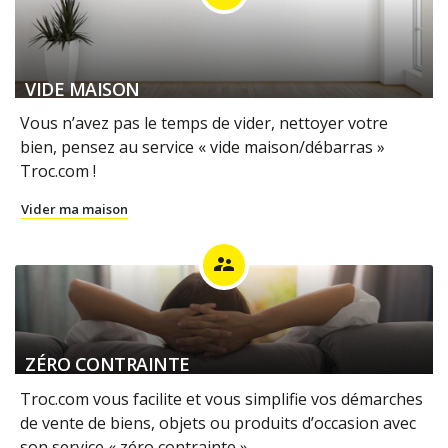
VIDE MAISON
Vous n’avez pas le temps de vider, nettoyer votre
bien, pensez au service « vide maison/débarras »
Troc.com !
Vider ma maison
supervisor_account
ZÉRO CONTRAINTE
Troc.com vous facilite et vous simplifie vos démarches
de vente de biens, objets ou produits d’occasion avec
son service « zéro contrainte ».