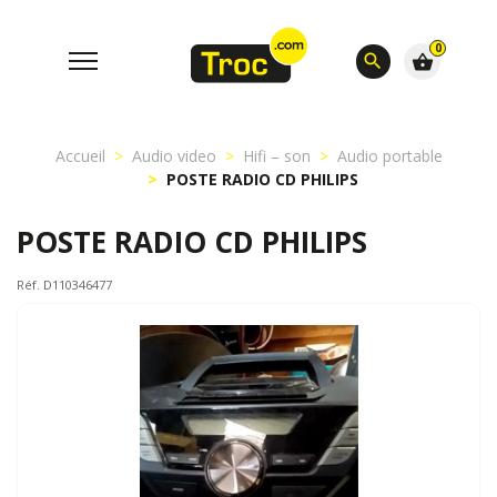
0
search
shopping_basket
Accueil
Audio video
Hifi – son
Audio portable
POSTE RADIO CD PHILIPS
POSTE RADIO CD PHILIPS
Réf. D110346477