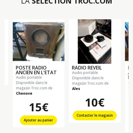
LA
SÉLECTION TROC.COM
POSTE RADIO
RADIO REVEIL
P
ANCIEN EN L'ETAT
A
audio portable
L'
audio portable
n
Disponible dans le
a
Disponible dans le
magasin Troc.com de
Di
magasin Troc.com de
Ales
ma
Chenove
10€
Ch
15€
Contacter le magasin
Ajouter au panier