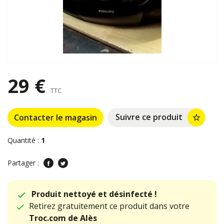
29 €
TTC
Suivre ce produit
Contacter le magasin
star_border
Quantité :
1
Partager :
Produit nettoyé et désinfecté !
Retirez gratuitement ce produit dans votre
Troc.com de Alès