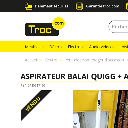
Paiement sécurisé
Garantie troc.com
Meubles
Déco
Electro
Audio video
Loisi
Accueil
Electro
Petit electromenager d’occasion
ASPIRATEUR BALAI QUIGG + 
Réf. D110317120
VENDU