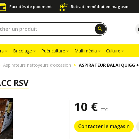
Facilités de paiement
Retrait immédiat en magasin
search
rs
Bricolage
Puériculture
Multimédia
Culture
Aspirateurs nettoyeurs d’occasion
ASPIRATEUR BALAI QUIGG +
ACC RSV
10 €
TTC
Contacter le magasin