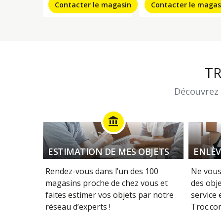
Contacter le magasin
Contacter le magas
T
Découvrez 
account_balance
ESTIMATION DE MES OBJETS
ENLÈV
Rendez-vous dans l’un des 100
Ne vous
magasins proche de chez vous et
des obje
faites estimer vos objets par notre
service
réseau d’experts !
Troc.com