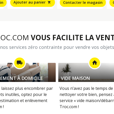
Ajouter au panier
in
Contacter le magasin
shopping_cart
ROC.COM
VOUS FACILITE LA VENT
nos services zéro contrainte pour vendre vos objets
local_shipping
home
EMENT À DOMICILE
VIDE MAISON
 laissez plus encombrer par
Vous n’avez pas le temps de 
ts inutiles, optez pour le
nettoyer votre bien, pensez
 estimation et enlèvement
service « vide maison/débarr
 !
Troc.com !