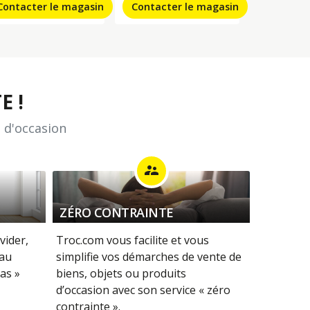
Contacter le magasin
Contacter le magasin
E !
 d'occasion
supervisor_account
ZÉRO CONTRAINTE
vider,
Troc.com vous facilite et vous
 au
simplifie vos démarches de vente de
as »
biens, objets ou produits
d’occasion avec son service « zéro
contrainte ».