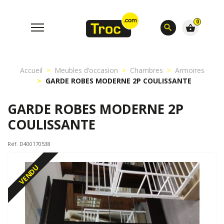
0
search
shopping_basket
Accueil
Meubles d’occasion
Chambres
Armoires
GARDE ROBES MODERNE 2P COULISSANTE
GARDE ROBES MODERNE 2P
COULISSANTE
Réf. D400170538
VENDU