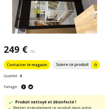
249 €
TTC
Suivre ce produit
Contacter le magasin
star_border
Quantité :
0
Partager :
Produit nettoyé et désinfecté !
Retirez gratuitement ce produit dans votre