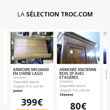
LA
SÉLECTION TROC.COM
ARMOIRE MH26660
ARMOIRE ANCIENNE
A
EN CHENE LAGO
BOIS 2P AVEC
BO
ETAGERES
E
armoires
armoires
a
Disponible dans le
€
Disponible dans le
Di
magasin Troc.com de
magasin Troc.com de
ma
Jumet
Chenove
Ch
n
399€
80€