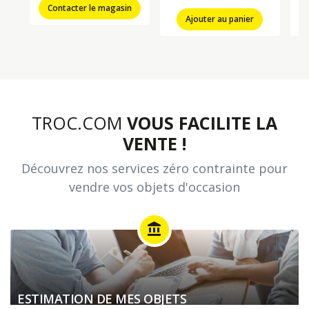
Contacter le magasin
Ajouter au panier
TROC.COM
VOUS FACILITE LA
VENTE !
Découvrez nos services zéro contrainte pour
vendre vos objets d'occasion
account_balance
ESTIMATION DE MES OBJETS