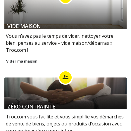
VIDE MAISON
Vous n’avez pas le temps de vider, nettoyer votre
bien, pensez au service « vide maison/débarras »
Troc.com !
Vider ma maison
supervisor_account
ZÉRO CONTRAINTE
Troc.com vous facilite et vous simplifie vos démarches
de vente de biens, objets ou produits d’occasion avec
son service « zéro contrainte ».