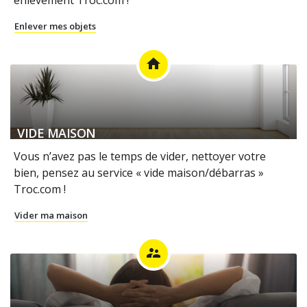
Enlever mes objets
home
VIDE MAISON
Vous n’avez pas le temps de vider, nettoyer votre
bien, pensez au service « vide maison/débarras »
Troc.com !
Vider ma maison
supervisor_account