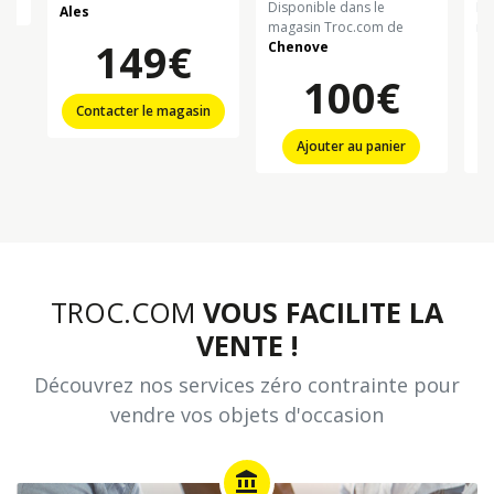
Disponible dans le
Di
Ales
magasin Troc.com de
ma
149€
Chenove
Ch
100€
Contacter le magasin
Ajouter au panier
TROC.COM
VOUS FACILITE LA
VENTE !
Découvrez nos services zéro contrainte pour
vendre vos objets d'occasion
account_balance