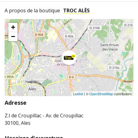
A propos de la boutique
TROC ALÈS
+
−
Leaflet
| ©
OpenStreetMap
contributors
Adresse
Z.I de Croupillac - Av. de Croupillac
30100, Ales