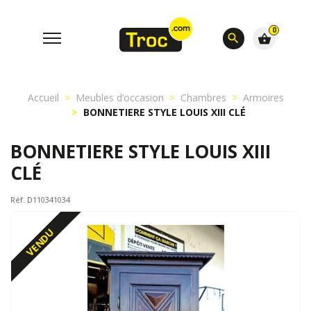
0
search
shopping_basket
Accueil
Meubles d’occasion
Chambres
Armoires
BONNETIERE STYLE LOUIS XIII CLÉ
BONNETIERE STYLE LOUIS XIII
CLÉ
Réf. D110341034
VENDU