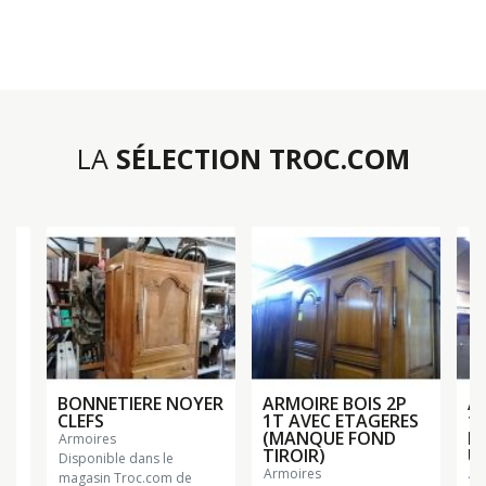
LA
SÉLECTION TROC.COM
BONNETIERE NOYER
ARMOIRE BOIS 2P
A
CLEFS
1T AVEC ETAGERES
1 
(MANQUE FOND
P
armoires
TIROIR)
U
Disponible dans le
armoires
a
magasin Troc.com de
n