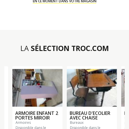
EN CE MOMENT DANS VOTRE MAGASIN
LA
SÉLECTION TROC.COM
ARMOIRE ENFANT 2
BUREAU D'ECOLIER
B
PORTES MIROIR
AVEC CHAISE
b
armoires
bureaux
Di
Disponible dans le
Disponible dans le
ma