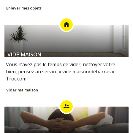
Enlever mes objets
home
VIDE MAISON
Vous n’avez pas le temps de vider, nettoyer votre
bien, pensez au service « vide maison/débarras »
Troc.com !
Vider ma maison
supervisor_account