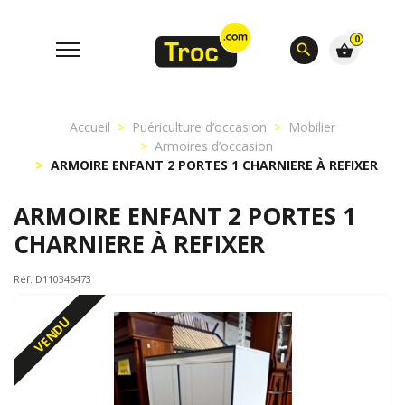
0
search
shopping_basket
Accueil
Puériculture d’occasion
Mobilier
Armoires d’occasion
ARMOIRE ENFANT 2 PORTES 1 CHARNIERE À REFIXER
ARMOIRE ENFANT 2 PORTES 1
CHARNIERE À REFIXER
Réf. D110346473
VENDU