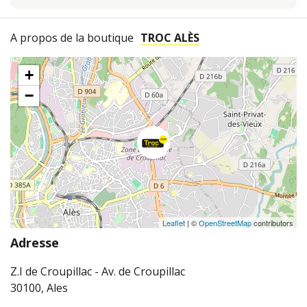
A propos de la boutique
TROC ALÈS
+
−
Leaflet
| ©
OpenStreetMap
contributors
Adresse
Z.I de Croupillac - Av. de Croupillac
30100, Ales