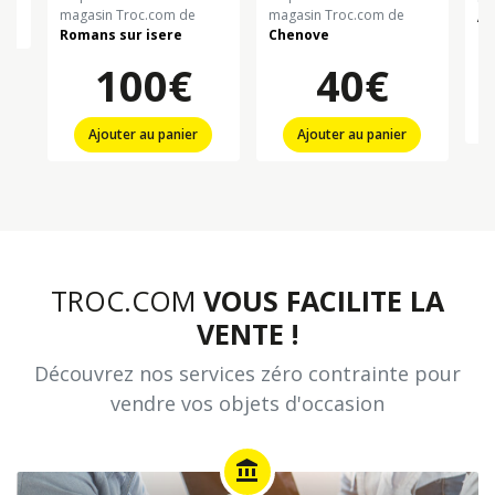
magasin Troc.com de
magasin Troc.com de
Al
n
Romans sur isere
Chenove
100€
40€
Ajouter au panier
Ajouter au panier
TROC.COM
VOUS FACILITE LA
VENTE !
Découvrez nos services zéro contrainte pour
vendre vos objets d'occasion
account_balance