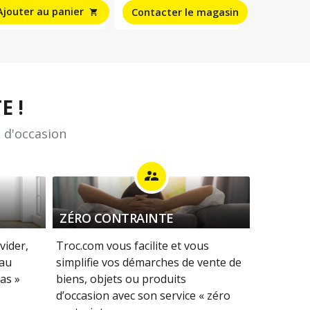
Ajouter au panier
Contacter le magasin
shopping_cart
E !
 d'occasion
supervisor_account
ZÉRO CONTRAINTE
vider,
Troc.com vous facilite et vous
 au
simplifie vos démarches de vente de
as »
biens, objets ou produits
d’occasion avec son service « zéro