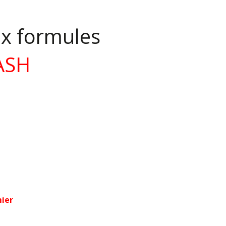
eux formules
ASH
mier