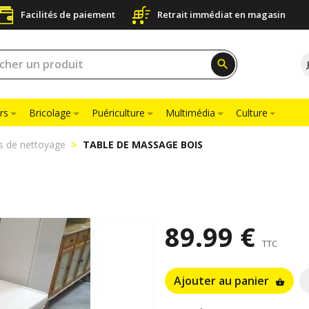
Facilités de paiement
Retrait immédiat en magasin
search
rs
Bricolage
Puériculture
Multimédia
Culture
ls de nettoyage
TABLE DE MASSAGE BOIS
89.99 €
TTC
Ajouter au panier
shopping_basket