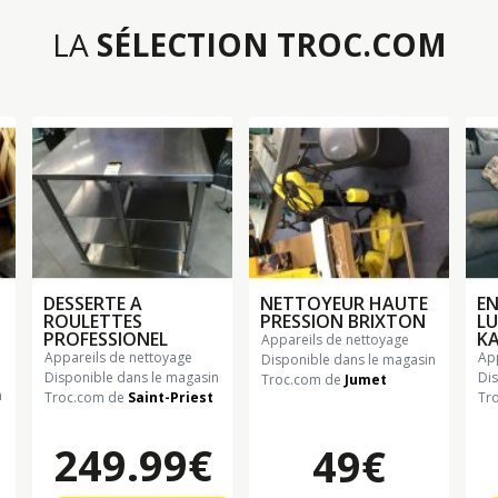
LA
SÉLECTION TROC.COM
DESSERTE A
NETTOYEUR HAUTE
EN
ROULETTES
PRESSION BRIXTON
LU
PROFESSIONEL
K
appareils de nettoyage
appareils de nettoyage
a
Disponible dans le magasin
Disponible dans le magasin
Di
Troc.com de
Jumet
n
Troc.com de
Saint-Priest
Tr
249.99€
49€