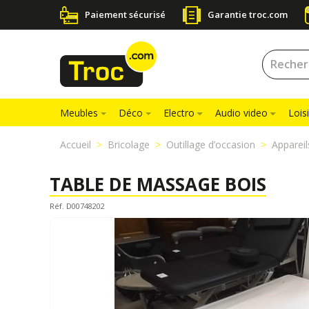
Paiement sécurisé
Garantie troc.com
Meubles
Déco
Electro
Audio video
Loisi
Accueil
Bricolage
Outillage d’occasion
Apparei
TABLE DE MASSAGE BOIS
Réf. D00748202