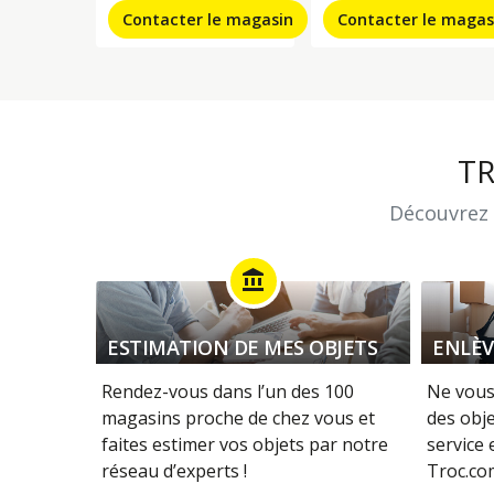
Contacter le magasin
Contacter le magas
T
Découvrez 
account_balance
ESTIMATION DE MES OBJETS
ENLÈV
Rendez-vous dans l’un des 100
Ne vous
magasins proche de chez vous et
des obje
faites estimer vos objets par notre
service
réseau d’experts !
Troc.com