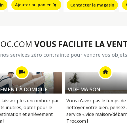
Ajouter au panier
in
Contacter le magasin
shopping_cart
ROC.COM
VOUS FACILITE LA VENT
nos services zéro contrainte pour vendre vos objets
local_shipping
home
EMENT À DOMICILE
VIDE MAISON
 laissez plus encombrer par
Vous n’avez pas le temps de 
ts inutiles, optez pour le
nettoyer votre bien, pensez
 estimation et enlèvement
service « vide maison/débarr
 !
Troc.com !