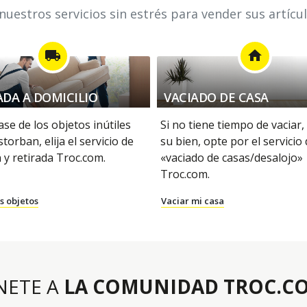
uestros servicios sin estrés para vender sus artícu
local_shipping
home
ADA A DOMICILIO
VACIADO DE CASA
se de los objetos inútiles
Si no tiene tiempo de vaciar,
storban, elija el servicio de
su bien, opte por el servicio
 y retirada Troc.com.
«vaciado de casas/desalojo»
Troc.com.
s objetos
Vaciar mi casa
NETE A
LA COMUNIDAD TROC.C