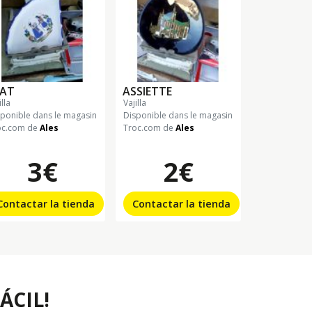
LAT
ASSIETTE
jilla
vajilla
sponible dans le magasin
Disponible dans le magasin
oc.com de
Ales
Troc.com de
Ales
3€
2€
Contactar la tienda
Contactar la tienda
ÁCIL!