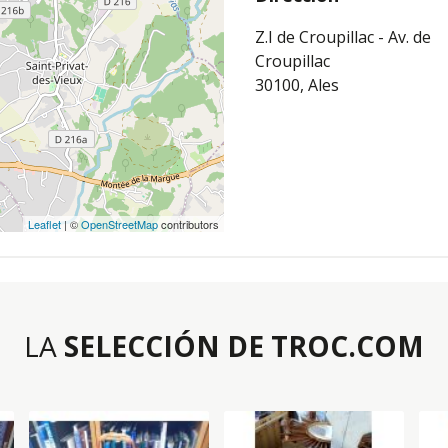
Z.I de Croupillac - Av. de
Croupillac
30100, Ales
Leaflet
| ©
OpenStreetMap
contributors
LA
SELECCIÓN DE TROC.COM