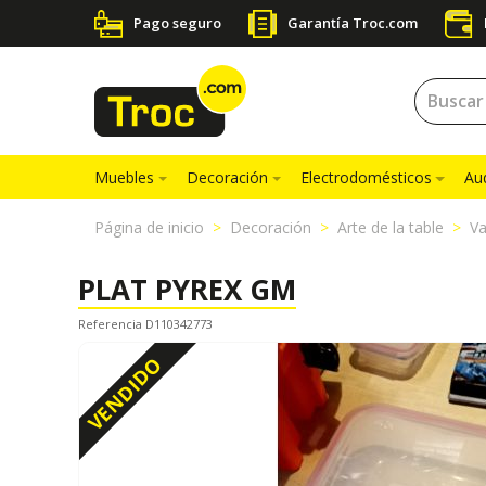
Pago seguro
Garantía Troc.com
Muebles
Decoración
Electrodomésticos
Au
Página de inicio
Decoración
Arte de la table
Va
PLAT PYREX GM
Referencia D110342773
VENDIDO