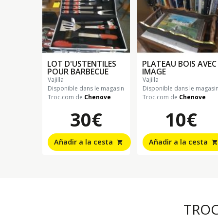
LOT D'USTENTILES
PLATEAU BOIS AVEC
POUR BARBECUE
IMAGE
vajilla
vajilla
Disponible dans le magasin
Disponible dans le magasi
Troc.com de
Chenove
Troc.com de
Chenove
30€
10€
Añadir a la cesta
Añadir a la cesta
shopping_cart
shopping_cart
TRO