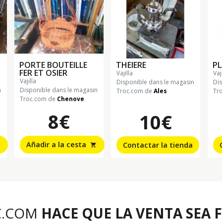
PORTE BOUTEILLE
THEIERE
P
FER ET OSIER
vajilla
va
vajilla
Disponible dans le magasin
Di
n
Disponible dans le magasin
Troc.com de
Ales
Tr
Troc.com de
Chenove
8€
10€
Añadir a la cesta
Contactar la tienda
shopping_cart
C.COM
HACE QUE LA VENTA SEA F