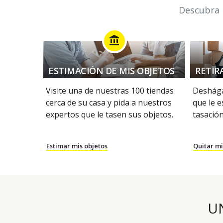
Descubra n
account_balance
ESTIMACIÓN DE MIS OBJETOS
RETIR
Visite una de nuestras 100 tiendas
Deshága
cerca de su casa y pida a nuestros
que le e
expertos que le tasen sus objetos.
tasación
Estimar mis objetos
Quitar mi
U