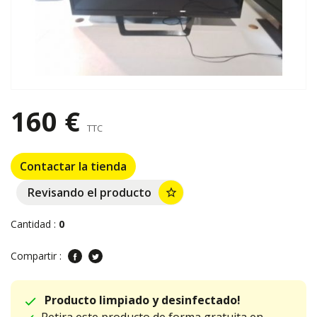
160 €
TTC
Contactar la tienda
Revisando el producto
star_border
Cantidad :
0
Compartir :
Producto limpiado y desinfectado!