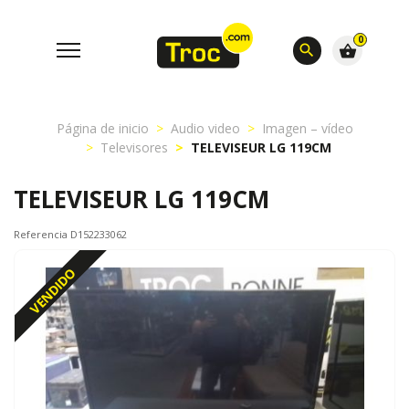
0
search
shopping_basket
Página de inicio
Audio video
Imagen – vídeo
Televisores
TELEVISEUR LG 119CM
TELEVISEUR LG 119CM
Referencia D152233062
VENDIDO