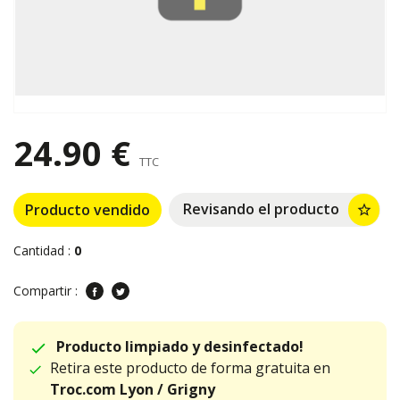
24.90 €
TTC
Revisando el producto
Producto vendido
star_border
Cantidad :
0
Compartir :
Producto limpiado y desinfectado!
Retira este producto de forma gratuita en
Troc.com Lyon / Grigny