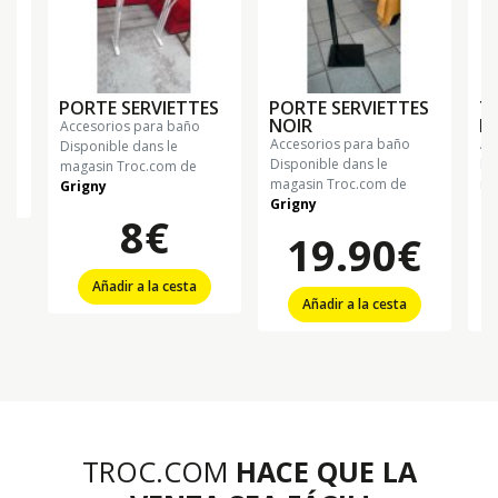
PORTE SERVIETTES
PORTE SERVIETTES
T
€
NOIR
P
accesorios para baño
accesorios para baño
a
Disponible dans le
Disponible dans le
Di
magasin Troc.com de
magasin Troc.com de
ma
Grigny
Grigny
Gr
8€
19.90€
Añadir a la cesta
Añadir a la cesta
TROC.COM
HACE QUE LA