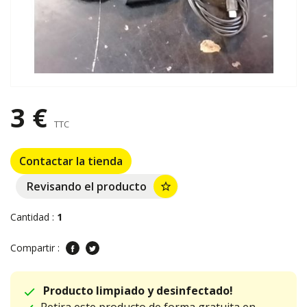
3 €
TTC
Contactar la tienda
Revisando el producto
star_border
Cantidad :
1
Compartir :
Producto limpiado y desinfectado!