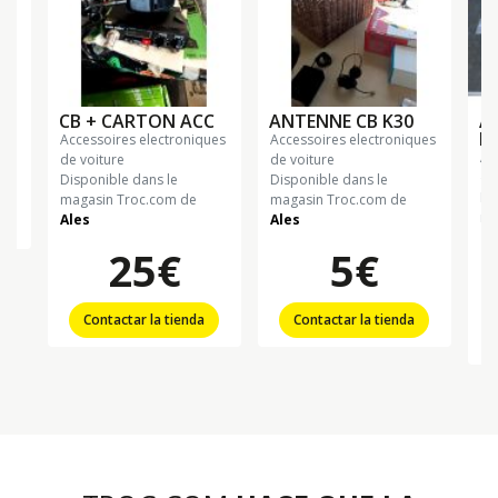
E
che
CB + CARTON ACC
ANTENNE CB K30
A
H
accessoires electroniques
accessoires electroniques
accessoires electroniques
de voiture
de voiture
de
Disponible dans le
Disponible dans le
Di
magasin Troc.com de
magasin Troc.com de
ma
Ales
Ales
G
25€
5€
Contactar la tienda
Contactar la tienda