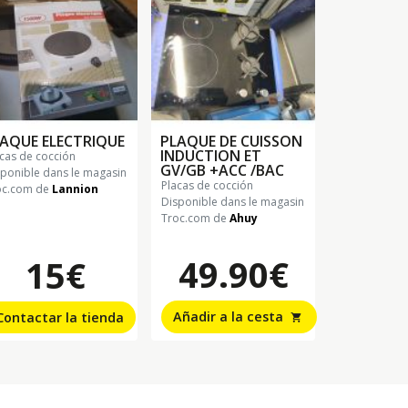
AQUE ELECTRIQUE
PLAQUE DE CUISSON
INDUCTION ET
lacas de cocción
GV/GB +ACC /BAC
sponible dans le magasin
placas de cocción
oc.com de
Lannion
Disponible dans le magasin
Troc.com de
Ahuy
49.90€
15€
Añadir a la cesta
Contactar la tienda
shopping_cart