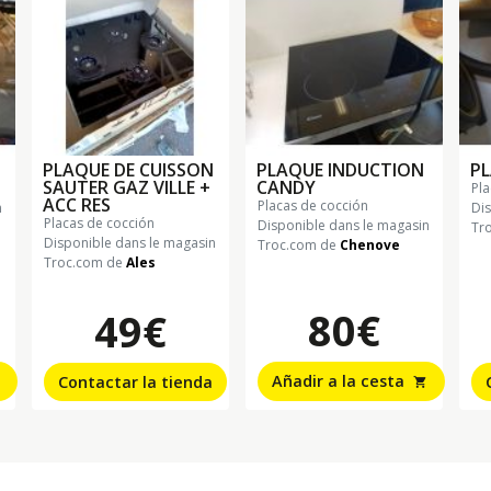
PLAQUE DE CUISSON
PLAQUE INDUCTION
PL
SAUTER GAZ VILLE +
CANDY
p
ACC RES
placas de cocción
n
Di
placas de cocción
Disponible dans le magasin
Tr
Disponible dans le magasin
Troc.com de
Chenove
Troc.com de
Ales
80€
49€
Añadir a la cesta
Contactar la tienda
shopping_cart