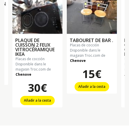
PLAQUE DE
TABOURET DE BAR .
P
CUISSON 2 FEUX
C
placas de cocción
VITROCÉRAMIQUE
GA
Disponible dans le
IKEA
R
magasin Troc.com de
placas de cocción
p
€
Chenove
Disponible dans le
Di
15€
magasin Troc.com de
ma
Chenove
Al
30€
Añadir a la cesta
Añadir a la cesta