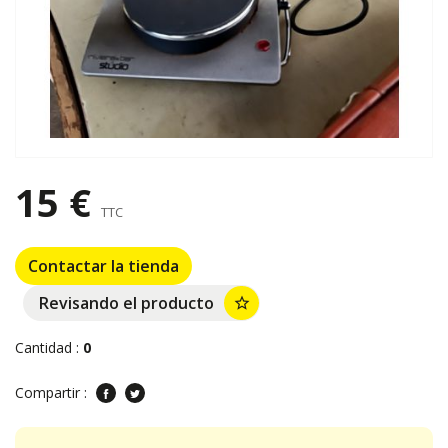
15 €
TTC
Contactar la tienda
Revisando el producto
star_border
Cantidad :
0
Compartir :