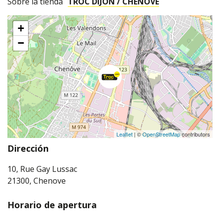
Sobre la tienda
TROC DIJON / CHENOVE
+
−
Leaflet
| ©
OpenStreetMap
contributors
Dirección
10, Rue Gay Lussac
21300, Chenove
Horario de apertura