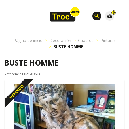
0
search
shopping_basket
Página de inicio
Decoración
Cuadros
Pinturas
BUSTE HOMME
BUSTE HOMME
Referencia D021209623
VENDIDO