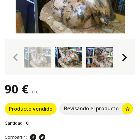
keyboard_arrow_left
keyboard_arrow_right
90 €
TTC
Revisando el producto
Producto vendido
star_border
Cantidad :
0
Compartir :