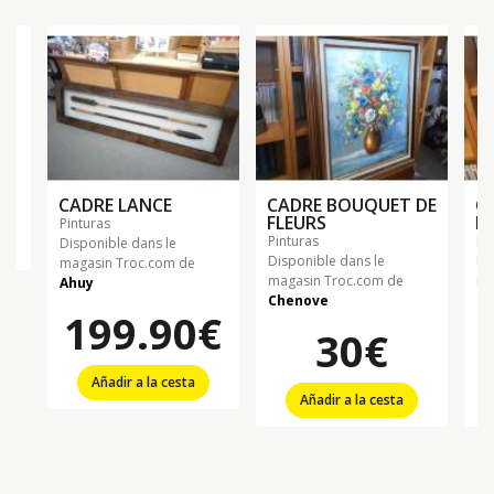
CADRE LANCE
CADRE BOUQUET DE
C
FLEURS
RI
pinturas
pinturas
p
Disponible dans le
Disponible dans le
Di
magasin Troc.com de
magasin Troc.com de
ma
Ahuy
Chenove
Ch
199.90€
30€
Añadir a la cesta
Añadir a la cesta