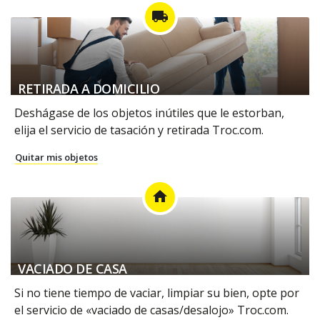
local_shipping
RETIRADA A DOMICILIO
Deshágase de los objetos inútiles que le estorban,
elija el servicio de tasación y retirada Troc.com.
Quitar mis objetos
home
VACIADO DE CASA
Si no tiene tiempo de vaciar, limpiar su bien, opte por
el servicio de «vaciado de casas/desalojo» Troc.com.