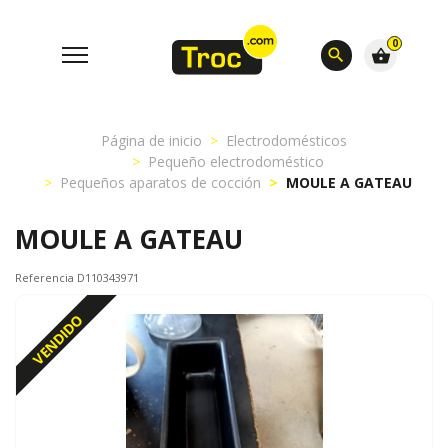
0
search
shopping_basket
Página de inicio
Electrodomésticos
Pequeño electrodoméstico
Pequeños aparatos de cocción
MOULE A GATEAU
MOULE A GATEAU
Referencia D110343971
VENDIDO