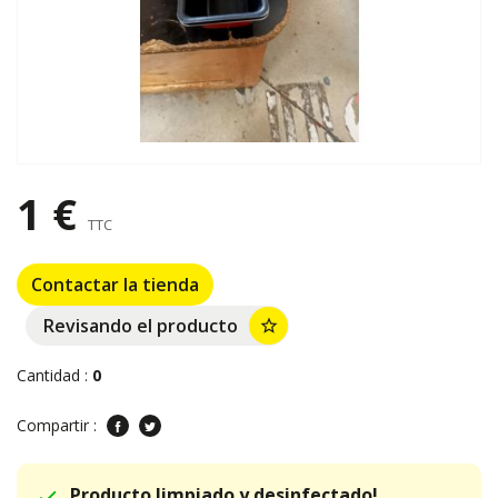
1 €
TTC
Contactar la tienda
Revisando el producto
star_border
Cantidad :
0
Compartir :
Producto limpiado y desinfectado!