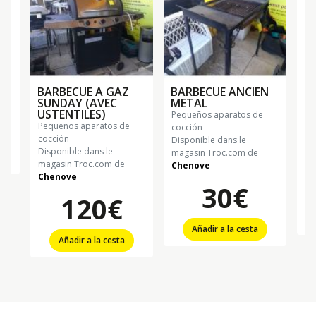
BARBECUE A GAZ
BARBECUE ANCIEN
F
SUNDAY (AVEC
METAL
pequeños aparatos de
USTENTILES)
pequeños aparatos de
co
pequeños aparatos de
cocción
Di
cocción
Disponible dans le
ma
Disponible dans le
magasin Troc.com de
Al
magasin Troc.com de
Chenove
Chenove
30€
120€
Añadir a la cesta
Añadir a la cesta