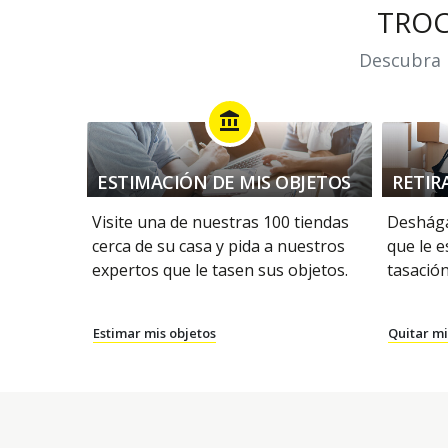
TRO
Descubra n
account_balance
ESTIMACIÓN DE MIS OBJETOS
RETIR
Visite una de nuestras 100 tiendas
Deshága
cerca de su casa y pida a nuestros
que le e
expertos que le tasen sus objetos.
tasación
Estimar mis objetos
Quitar mi