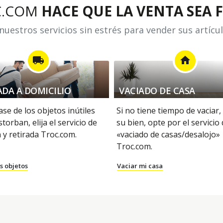
C.COM
HACE QUE LA VENTA SEA F
uestros servicios sin estrés para vender sus artícu
local_shipping
home
ADA A DOMICILIO
VACIADO DE CASA
se de los objetos inútiles
Si no tiene tiempo de vaciar,
storban, elija el servicio de
su bien, opte por el servicio
 y retirada Troc.com.
«vaciado de casas/desalojo»
Troc.com.
s objetos
Vaciar mi casa