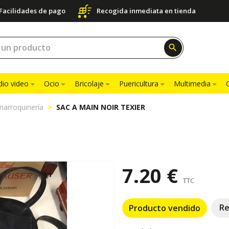
Facilidades de pago
Recogida inmediata en tienda
search
dio video
Ocio
Bricolaje
Puericultura
Multimedia
arroquinería
SAC A MAIN NOIR TEXIER
7.20 €
TTC
Re
Producto vendido