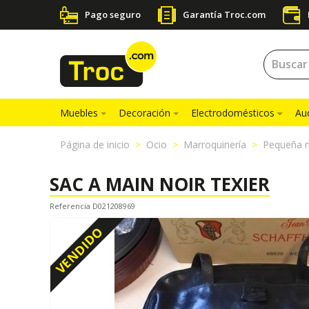
Pago seguro
Garantía Troc.com
Muebles
Decoración
Electrodomésticos
Au
Página de inicio
Ocio
Marroquinería
Pequeña m
SAC A MAIN NOIR TEXIER
Referencia D021208969
VENDIDO