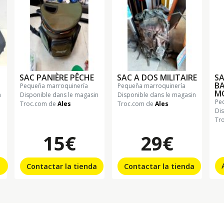
SAC PANIÈRE PÊCHE
SAC A DOS MILITAIRE
SA
B
pequeña marroquinería
pequeña marroquinería
M
n
Disponible dans le magasin
Disponible dans le magasin
p
Troc.com de
Ales
Troc.com de
Ales
Di
Tr
15€
29€
Contactar la tienda
Contactar la tienda