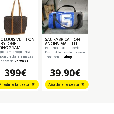
C LOUIS VUITTON
SAC FABRICATION
ABYLONE
ANCIEN MAILLOT
ONOGRAM
pequeña marroquinería
equeña marroquinería
Disponible dans le magasin
sponible dans le magasin
Troc.com de
Ahuy
oc.com de
Verviers
399€
39.90€
Añadir a la cesta
Añadir a la cesta
shopping_cart
shopping_cart