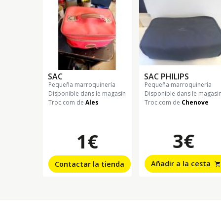
SAC
SAC PHILIPS
pequeña marroquinería
pequeña marroquinería
Disponible dans le magasin
Disponible dans le magasi
Troc.com de
Ales
Troc.com de
Chenove
3€
1€
Añadir a la cesta
Contactar la tienda
shopping_cart