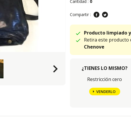
Cantidad :
0
Compartir :
Producto limpiado y
Retira este producto
Chenove
keyboard_arrow_right
¿TIENES LO MISMO?
Restricción cero
VENDERLO