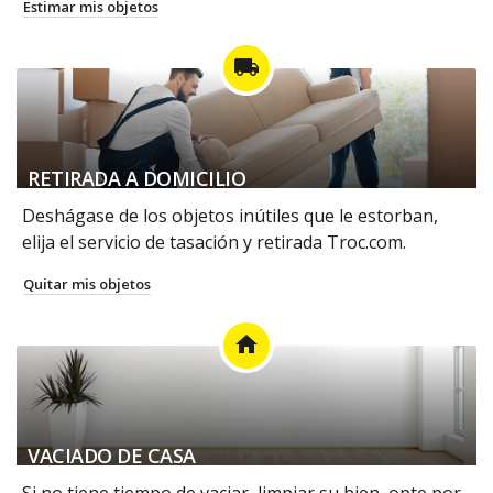
Estimar mis objetos
local_shipping
RETIRADA A DOMICILIO
Deshágase de los objetos inútiles que le estorban,
elija el servicio de tasación y retirada Troc.com.
Quitar mis objetos
home
VACIADO DE CASA
Si no tiene tiempo de vaciar, limpiar su bien, opte por