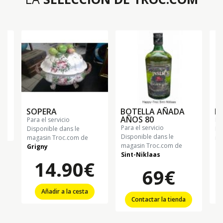
SOPERA
BOTELLA AÑADA
B
AÑOS 80
para el servicio
p
para el servicio
Disponible dans le
Di
Disponible dans le
magasin Troc.com de
ma
magasin Troc.com de
Grigny
Si
Sint-Niklaas
14.90€
69€
Añadir a la cesta
Contactar la tienda