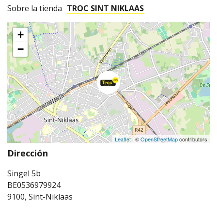
Sobre la tienda
TROC SINT NIKLAAS
+
−
Leaflet
| ©
OpenStreetMap
contributors
Dirección
Singel 5b
BE0536979924
9100, Sint-Niklaas