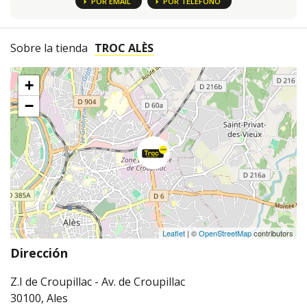
POR EMAIL
POR TELÉFONO
Sobre la tienda
TROC ALÈS
+
−
Leaflet
| ©
OpenStreetMap
contributors
Dirección
Z.I de Croupillac - Av. de Croupillac
30100, Ales