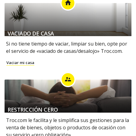
home
VACIADO DE CASA
Si no tiene tiempo de vaciar, limpiar su bien, opte por
el servicio de «vaciado de casas/desalojo» Troc.com.
Vaciar mi casa
supervisor_account
RESTRICCIÓN CERO
Troc.com le facilita y le simplifica sus gestiones para la
venta de bienes, objetos o productos de ocasión con
su servicio «cero obligación».