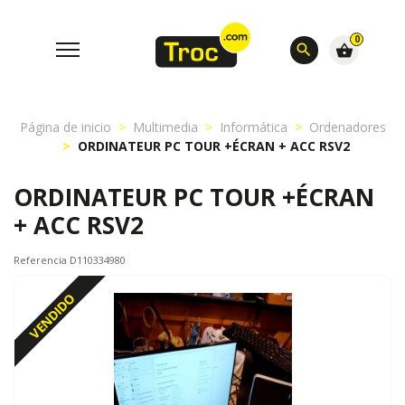
0
search
shopping_basket
Página de inicio
Multimedia
Informática
Ordenadores
ORDINATEUR PC TOUR +ÉCRAN + ACC RSV2
ORDINATEUR PC TOUR +ÉCRAN
+ ACC RSV2
Referencia D110334980
VENDIDO