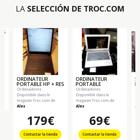
LA
SELECCIÓN DE TROC.COM
S
ORDINATEUR
ORDINATEUR
S
PORTABLE HP + RES
PORTABLE
PC
ordenadores
ordenadores
o
Disponible dans le
Disponible dans le
Di
magasin Troc.com de
magasin Troc.com de
ma
Ales
Ales
Al
179€
69€
Contactar la tienda
Contactar la tienda